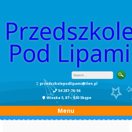
Przedszkol
Pod Lipami
przedszkolepodlipami@tlen.pl
54 287-76-56
Wioska 5, 87 – 630 Skępe
Menu