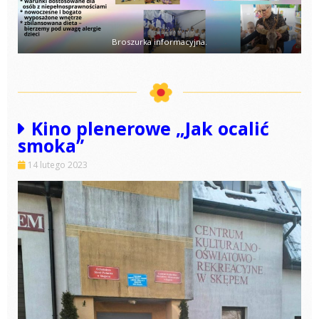
Broszurka informacyjna.
Kino plenerowe „Jak ocalić
smoka”
14 lutego 2023