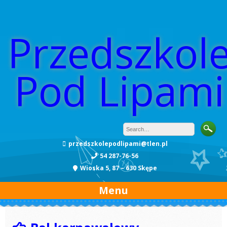
Przedszkol
Pod Lipami
przedszkolepodlipami@tlen.pl
54 287-76-56
Wioska 5, 87 – 630 Skępe
Menu