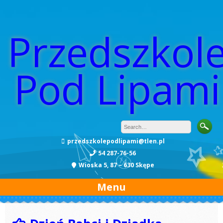
Przedszkol
Pod Lipami
przedszkolepodlipami@tlen.pl
54 287-76-56
Wioska 5, 87 – 630 Skępe
Menu