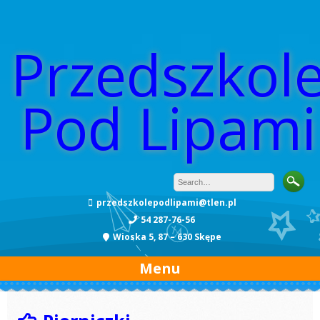
Przedszkol
Pod Lipami
przedszkolepodlipami@tlen.pl
54 287-76-56
Wioska 5, 87 – 630 Skępe
Menu