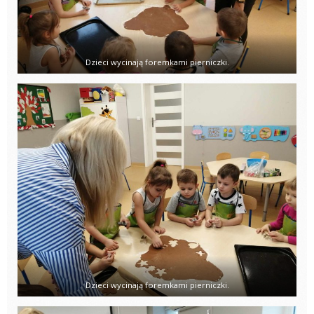
Dzieci wycinają foremkami pierniczki.
Dzieci wycinają foremkami pierniczki.