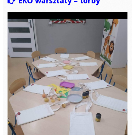
EKO warsztaty – torby