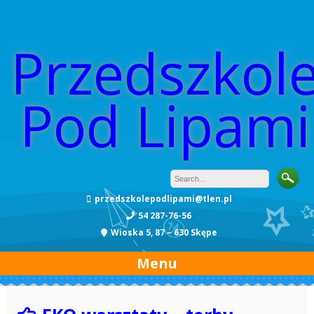
Przedszkol
Pod Lipami
przedszkolepodlipami@tlen.pl
54 287-76-56
Wioska 5, 87 – 630 Skępe
Menu