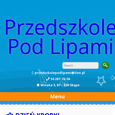
Przedszkol
Pod Lipami
przedszkolepodlipami@tlen.pl
54 287-76-56
Wioska 5, 87 – 630 Skępe
Menu