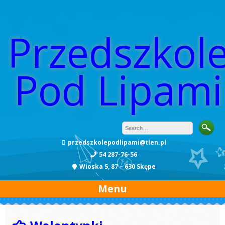
Przedszkol
Pod Lipami
przedszkolepodlipami@tlen.pl
54 287-76-56
Wioska 5, 87 – 630 Skępe
Menu