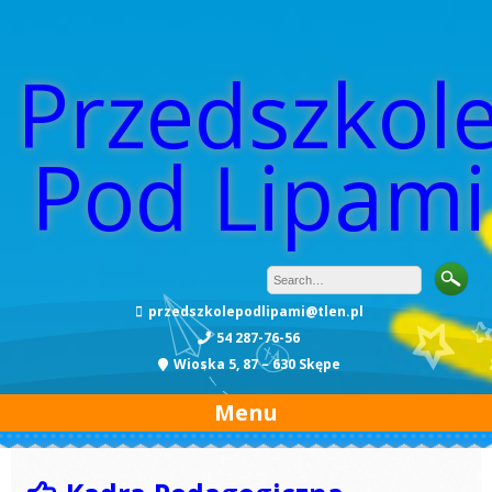
Przedszkol
Pod Lipami
przedszkolepodlipami@tlen.pl
54 287-76-56
Wioska 5, 87 – 630 Skępe
Menu