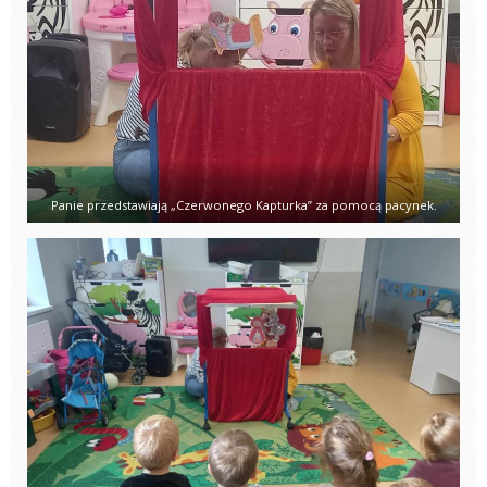
Panie przedstawiają „Czerwonego Kapturka” za pomocą pacynek.