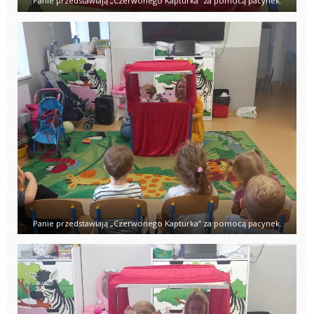
Panie przedstawiają „Czerwonego Kapturka” za pomocą pacynek.
Panie przedstawiają „Czerwonego Kapturka” za pomocą pacynek.