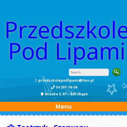
Przedszkol
Pod Lipami
przedszkolepodlipami@tlen.pl
54 287-76-56
Wioska 5, 87 – 630 Skępe
Menu