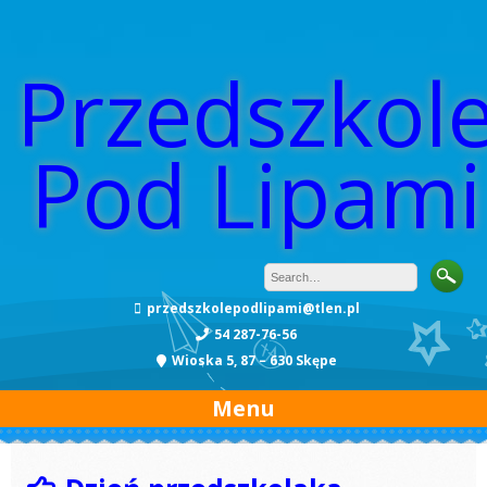
Przedszkol
Pod Lipami
przedszkolepodlipami@tlen.pl
54 287-76-56
Wioska 5, 87 – 630 Skępe
Menu