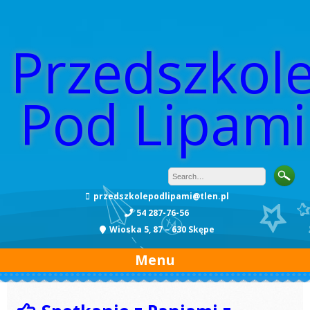
Przedszkol
Pod Lipami
przedszkolepodlipami@tlen.pl
54 287-76-56
Wioska 5, 87 – 630 Skępe
Menu