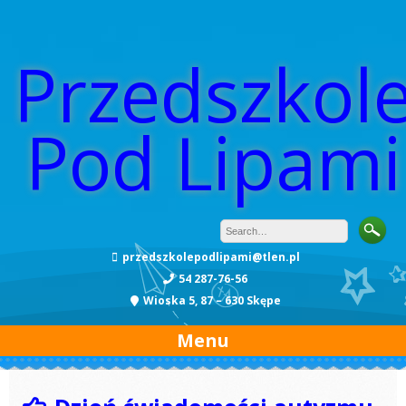
Przedszkol
Pod Lipami
przedszkolepodlipami@tlen.pl
54 287-76-56
Wioska 5, 87 – 630 Skępe
Menu