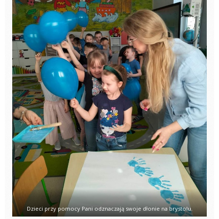
Dzieci przy pomocy Pani odznaczają swoje dłonie na brystolu.