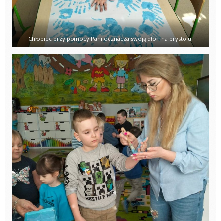
Chłopiec przy pomocy Pani odznacza swoją dłoń na brystolu.