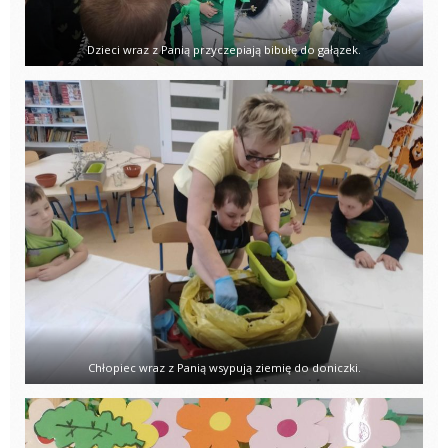
Dzieci wraz z Panią przyczepiają bibułę do gałązek.
Chłopiec wraz z Panią wsypują ziemię do doniczki.