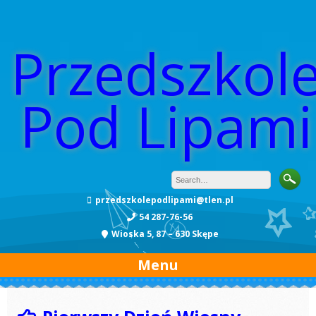
Przedszkol
Pod Lipami
przedszkolepodlipami@tlen.pl
54 287-76-56
Wioska 5, 87 – 630 Skępe
Menu