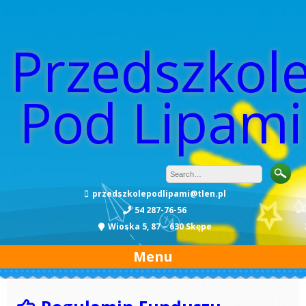
Przedszkol
Pod Lipami
przedszkolepodlipami@tlen.pl
54 287-76-56
Wioska 5, 87 – 630 Skępe
Menu