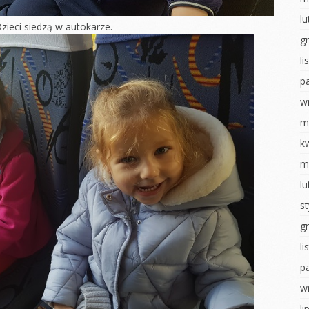
ostaci z
Układ słoneczny
l
Walentynki
zieci siedzą w autokarze.
g
WALENTYNKI
Dzień pizzy
l
tyczny
Sensoryczne zabawy
Teatrzyk
kukiełkowy
p
ia
Dzień pizzy
tyczne
Bal karnawałowy
w
Zabawy na śniegu
hłopaka
Pieczenie
m
Bal karnawałowy
pierniczków
ropki
k
Wielkanocne
Wigilia- Misie
m
 badawcze
szaleństwo
Mikołajki
l
wiadomości
Matematyka u
u
Jeżyków
Dzień Pluszowego
s
Misia
y Dzień
Wigilia u Jeżyków
g
Idzie jesień… z
Mikołajki
deszczem
l
obiet
p
Dzień pluszowego
Malowanie na mleku
inozaura
misia
w
Ścieżka sensoryczna
ią na ty
Dzień piżamy
li