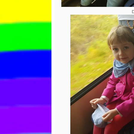
Praca plastyczna
Dzień P
D
Bajek
Pisanki
Wiatrak
matema
Dzień świadomości
autyzmu
Ćwiczen
gimnas
Pierwszy Dzień
Wiosny
Dzień c
Matematyka
Dzień k
Praca plastyczna
Zabawy
Lepienie literek z
masy sensorycznej
Dzień ś
autyzm
Walentynki
Pierwsz
Wiosny
Dzień pizzy
Dzień k
Zabawy na śniegu
Dzień d
Bal karnawałowy
Z ekolog
Pieczenie