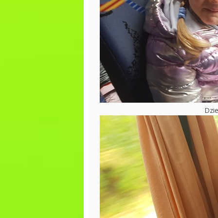
zajęcia biblioteczne
Wiosna 
Jesienny spacer
Wiewiórek
Wiosenn
Ścieżka sesoryczna
PIERWSZ
WIOSNY
DZIEŃ PIŻAMY
Dzień K
Występy z okazji
„Dnia Seniora”
Tłusty 
Dzień Rodziny
Bal kar
Dzie
Dzień Ziemi
Walenty
Rytmika
30 fina
Religia
Dzień Ba
Dziadka
Rytmika
Jasełka
Rytmika
Dzień M
Religia
Dzień z
W oczekiwaniu na
śniadan