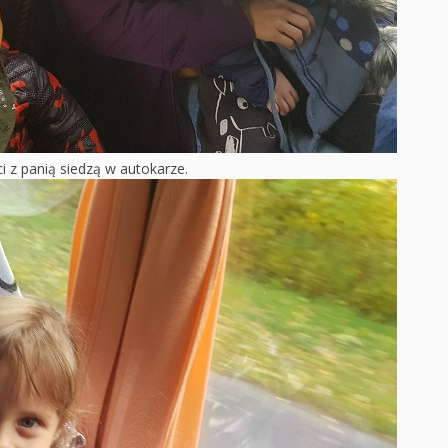
Jak dbać o zdrowie?
Zabawy teatralne
czeństwo
 wakacji
DZIEŃ MISIA
Dokarmianie
ptaków
ZIECKA
Jesień w sadzie
Jasełka Misie
 dla mamy
ścieżka sensoryczna
Pieczenie
ańca
Dzień w piżamach
pierniczków
i z panią siedzą w autokarze.
LAGI
DZIEŃ CHŁOPAKA
Mikołajki
nocne
Dzień Jesieni
Dzień Misia
nki
Malowanie na
Zabawy masą solną
SPORTU
świeżym powietrzu
SENSORYCZNIE
drowia
Dzień kropki w
„Jeżykach”
zajęcia plastyczno-
y Dzień
muzyczne
mości
Dzień Rodziny
u
ŚCIEŻKA
Wiosną malowane
SENSORYCZNA
dniowe
Dzień Ziemi
DZIEŃ CHŁOPAKA
MISIE
wna mata
Tydzień teatru