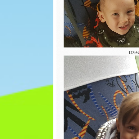
BAL KARNAWAŁOWY
Bezpie
podczas
WALENTYNKI
DZIEŃ D
Babeczki
Laurka
Eksperymenty
Dzień t
Dzień Babci i
Dziec
Dziadka
DZIEŃ F
JASEŁKA
Wielka
malowa
Wiatrak
matematyczny
DZIEŃ 
Dzień Misia
Dzień z
Prawa Dziecka
Światow
Świado
DZIEŃ JEŻA
Autyzm
Święto
Popołu
Niepodległości
zabawy
Dzień Kundelka –
Kreaty