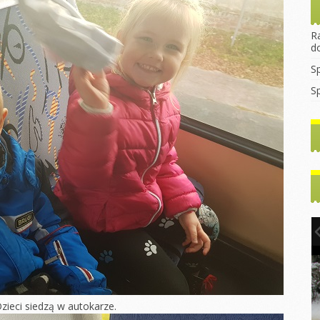
rekrutacyjny
asztana
Wprowadzanie litery
Dzień Dyni
2023/2024
egulamin Funduszu
„B”
ocjalnego
Dzień jeża
R
Godziny
Mikołajki
d
konsultacyjne z
rzedszkolaka
Dzień kasztana
nauczycielami
Pierwszy dzień
S
jesieni
rzedszkolaka
Zabawy
WNIOSEK 2022/2023
sensoryczne
S
Dzień kropki
ia
Do Rodziców
tyczne
Dzień chłopaka
Pierwszy dzień
Artykuły i Porady
jesieni
y dzień
Dzień przedszkolaka
Rada Rodziców
Dzień chłopaka
Dzień kropki
tyczne
Podstawa
ny
Dzień postaci z
Walentynki Misie
Programowa
bajek
e dla
Dzień Babci i
Dokumenty do
h
Literka „E”
Dziadka
Pobrania
hłopaka
Ćwiczenia
Warsztaty Dzień
gimnastyczne
Babci i Dziadka
2024/2025
Konstytucji 3
Jasełka
Zabawy z liśćmi
2024/2025
inowy
Mikołajki
zieci siedzą w autokarze.
Wycieczka
y Dzień
Dzień kredki