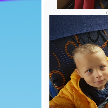
pierniczków
Walenty
WIGILIA- WIEWIÓRKI
D
Dzień p
Mikołajki
EKO war
torby
Dzień misia
Bal kar
Nasz pierwszy
zimowy spacer
Dokarm
Dzień Piżamy
Plakat 
WOŚP
Spotkanie z Paniami
z Poradni
Psychologiczno-
Nasze p
Pedagogicznej w
grafiti
Lipnie
Zabawa 
Spotkanie z Panem
Jerzym Kowalskim z
WIGILIA
Biblioteki w Skępem
BIEDRO
DZIEŃ CHŁOPAKA
Mikołajk
Pierwszy dzień
Dzień P
jesieni
Misia