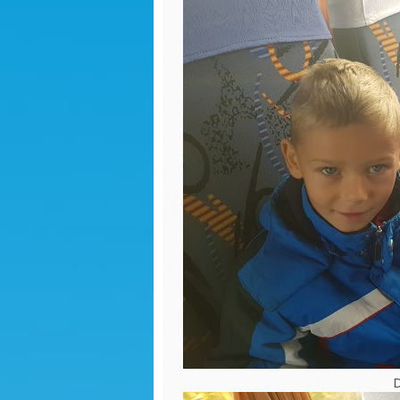
Sadzonki
Dzień k
R
Dzień kobiet
S
Jasełka
Dokarmianie
Dzień p
ptaków
Dzień p
Nauka pełnej
godziny
Ćwiczen
gimnas
Świąteczne zdjęcia
Pierwsz
Jasełka
jesieni
Praca z balonami
Matema
kaszta
Sadzonki
Przejści
Walentynki
pieszyc
Zajęcia otwarte
Dzień c
Niespodzianka
Święto 
maja
Jestem dobry-
zajęcia wychowujące
Seans k
D
Własnoręczne
Pierwsz