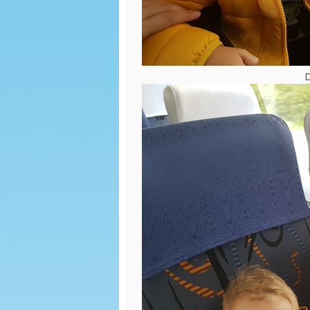
Dzień przedszkolaka
Zabawy
Występy na
Dzień P
Dożynkach 2022
Eksper
Dni otwarte w SP
D
Wiatrak
Zajęcia badawcze na
matema
łące
Malowan
Dzień Tańca u
Wiewiórek
Las w s
Dzień Ziemi
ŚCIEŻKA
SENSOR
Dzień sportu
Dzień c
Dzień zdrowia
wiewiórki
Powitan
Malowanie na mleku
Jabłusz
biedron
Zajęcia o MYŚLIWYCH
Dzień p
Powitanie WIOSNY
biedron
Zabawy kulinarne
KINO M