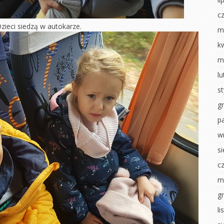
Dzień chłopaka
nki
Jesienny obraz
c
Pierwszy dzień
zieci siedzą w autokarze.
izzy
Dzień chłopaka
jesieni
m
sztaty –
Zabawy z darami
Poznajemy się
k
jesieni
m
Dni otwarte
nawałowy
Powitanie Jesieni
l
RYTMIKA
iamy ptaki
Dzień przedszkolaka
s
Dzień Dziecka
na konkurs
Pajęczyna przyjaźni
g
Dzień flagi
Nasze zasady
p
ierwsze
Dzień tańca
Rytmika
w
Dzień Ziemi
s
ciastoliną
Dzień Dziecka
Dzień sportu
c
 U
ŚWIĘTO
NEK
KONSTYTUCJI 3 MAJA
MALOWANIE NA
m
MLEKU
i
Dzień Tańca
g
Dzień zdrowia misie
luszowego
Dzień sportu
l
Światowy Dzień