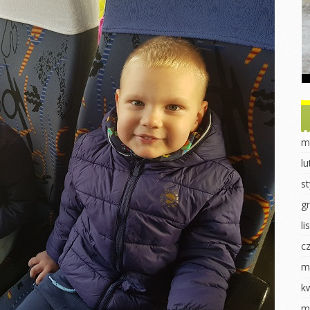
Dzień Ziemi
Dzień drzewa
obiet u
ek
Sadzonki
Dzień Misia
nki
Eksperymenty
Powitanie Jesieni
ki
Dzień Kobiet
Dzień chłopaka
 dla ptaków
Walentynki Jeżyki
Dzień Przedszkolaka
 2023
Dokarmianie
Jasełka 2023
m
ki
ptaków
Pieczenie babeczek
l
i
Jasełka 2023
Dzień świadomości
s
órnika
Dzień świadomości
autyzmu
autyzmu
g
luszowego
Fasola w różnych
l
Wiosenne sadzenie
odsłonach
c
uraka
Eksperymenty
Pierwszy Dzień
Wiosny
m
redki
Pierwszy dzień
wiosny
Dzień Kobiet
k
k „Czerwony
k”
DZIEŃ KOBIET
Praca plastyczna
m