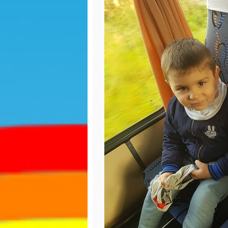
ozdoby choinkowe
Wiosny
Jasełka 2023
Dzień K
Biedron
Zabawy na śniegu
Walenty
Biedron
Mikołajki
Karmnik
Uciekające wirusy
Jasełka
Paka dla zwierzaka
Piernicz
Dzień chłopaka
Mikołajk
Jesienny spacer
Dzień G
Powitanie Jesieni
Dzień P
Dzień kropki
Misia
Spotkanie z Panią ze
Dzień b
Stacji Sanitarno-
Epidemiologicznej w
Lipnie na temat
Dzień k
kleszczy
Teatrzy
Dzień Ziemi
kapture