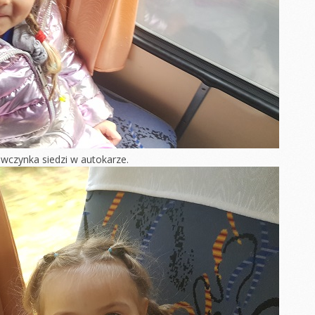
DZIEŃ PIŻAMY MISIE
u biedronek
Dzień Kobiet
Dzień Jesieni
e sadzonki
Bal karnawałowy
DZIEŃ KROPKI
Y DZIEŃ
WALENTYNKI
Dzień Rodziny
Tłusty czwartek
obiet
Dzień Kosmosu
Pieczenie babeczek
czwartek
Dzień Ziemi
Bawimy się bez
nawałowy
zabawek
Dzień Dentysty
wczynka siedzi w autokarze.
nki
Bal karnawałowy
ł WOŚP
Dzień Babci i
Dziadka
bci i
ISIA
drowego
ia