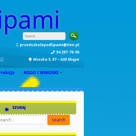
ipami
przedszkolepodlipami@tlen.pl
54 287-76-56
Wioska 5, 87 – 630 Skępe
yrekcja
RODO I WNIOSKI
INFORMACJA
Zarządzenie nr 1
Zarządzenie nr 2
SZUKAJ
Zarządzenie nr 3