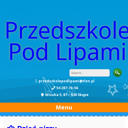
Przedszkol
Pod Lipami
przedszkolepodlipami@tlen.pl
54 287-76-56
Wioska 5, 87 – 630 Skępe
Menu