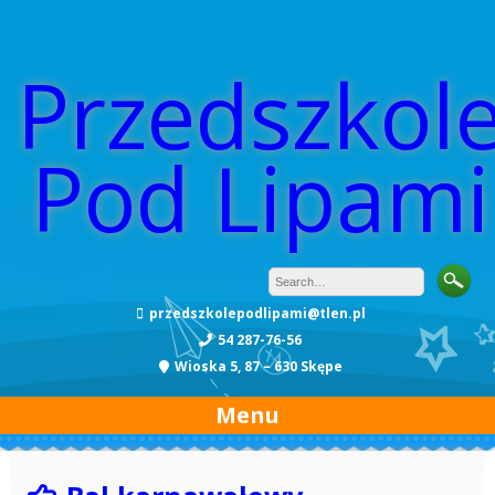
Przedszkol
Pod Lipami
przedszkolepodlipami@tlen.pl
54 287-76-56
Wioska 5, 87 – 630 Skępe
Menu