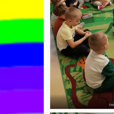
Praca plastyczna
Dzień P
Bajek
Pisanki
Wiatrak
Dzień świadomości
matema
autyzmu
Ćwiczen
Pierwszy Dzień
gimnas
Wiosny
Dzień c
Matematyka
Dzień k
Praca plastyczna
Zabawy
Lepienie literek z
masy sensorycznej
Dzień ś
autyzm
Walentynki
Pierwsz
Dzień pizzy
Wiosny
Zabawy na śniegu
Dzień k
Bal karnawałowy
Dzień d
Chł
Pieczenie
Z ekolog