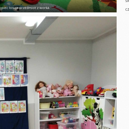
s
Dzień zdrowia
Osób z Zespołem
Downa
 badawcze
opiec losuje przedmiot z worka.
c
Światowy Dzień
Autyzmu
Dzień Świadomości
iżamy
AUTYZMU
Wiosenne sadzonki
yment
Mali ogrodnicy
Pierwszy Dzień
Wiosny
Powitanie WIOSNY
tyczny
DZIEŃ KOBIET
Zabawy z pianką
ie na folii
BAL KARNAWAŁOWY
Mali odkrywcy
łoiku
Walentynki
TŁUSTY CZWARTEK
YCZNA
Teatrzyk w Jeżykach
Bal karnawałowy
hłopaka
Dzień Babci i
WALENTYNKI
Dziadka
ie Jesieni
Zabawy
Jasełka 2021
kowe
eczki
Zajęcia
Mikołajki
gimnastyczne
rzedszkolaka
Wiatrak
eczki
DZIEŃ BABCI I
matematyczny
DZIADKA
OLEKULARNE