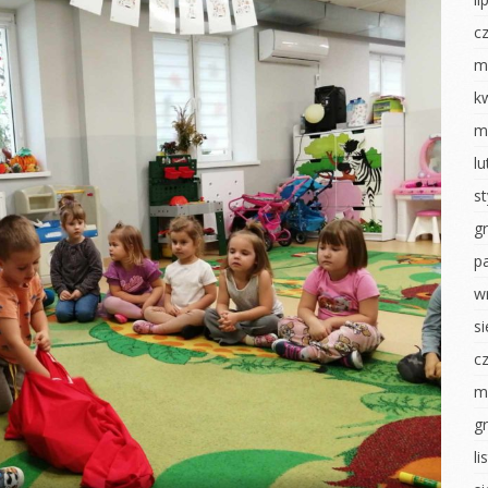
Dzień chłopaka
Jesienny obraz
nki
c
Pierwszy dzień
Dzień chłopaka
jesieni
izzy
m
Zabawy z darami
Poznajemy się
k
sztaty –
jesieni
m
Dni otwarte
Powitanie Jesieni
nawałowy
l
RYTMIKA
Dzień przedszkolaka
iamy ptaki
s
Dzień Dziecka
Pajęczyna przyjaźni
na konkurs
g
Dzień flagi
Nasze zasady
p
Dzień tańca
ierwsze
Rytmika
w
Dzień Ziemi
s
Dzień Dziecka
ciastoliną
Dzień sportu
c
ŚWIĘTO
 U
KONSTYTUCJI 3 MAJA
NEK
MALOWANIE NA
m
MLEKU
Dzień Tańca
i
g
Dzień zdrowia misie
Dzień sportu
luszowego
l
Światowy Dzień