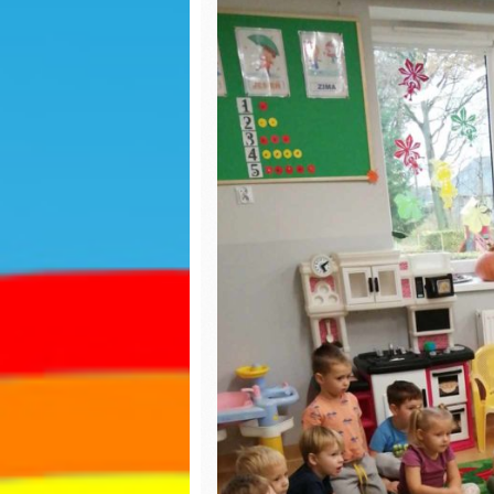
ozdoby choinkowe
Wiosny
Jasełka 2023
Dzień K
Biedron
Zabawy na śniegu
Walenty
Biedron
Mikołajki
Karmnik
Uciekające wirusy
Jasełka
Paka dla zwierzaka
Piernicz
Dzień chłopaka
Mikołajk
Jesienny spacer
Dzień G
Powitanie Jesieni
Dzień P
Dzień kropki
Misia
Spotkanie z Panią ze
Dzień b
Stacji Sanitarno-
Epidemiologicznej w
Lipnie na temat
Dzień k
kleszczy
Teatrzy
Dzień Ziemi
kapture