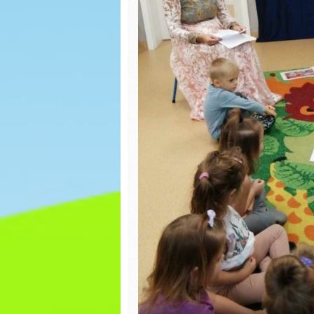
BAL KARNAWAŁOWY
Bezpie
podczas
WALENTYNKI
DZIEŃ D
Babeczki
Laurka
Eksperymenty
Dzień t
Dzień Babci i
Dziadka
DZIEŃ F
JASEŁKA
Wielka
malowa
Wiatrak
matematyczny
DZIEŃ 
Dzień Misia
Dzień z
Prawa Dziecka
Światow
Świado
DZIEŃ JEŻA
Autyzm
Święto
Popołu
Niepodległości
zabawy
Dzień Kundelka –
Kreaty