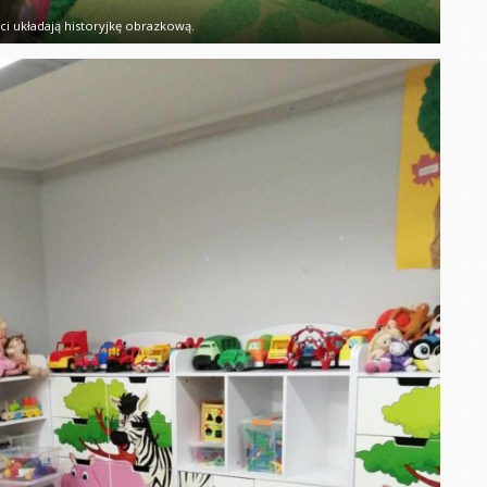
DZIEŃ PIŻAMY MISIE
ci układają historyjkę obrazkową.
u biedronek
Dzień Kobiet
Dzień Jesieni
e sadzonki
Bal karnawałowy
DZIEŃ KROPKI
Y DZIEŃ
WALENTYNKI
Dzień Rodziny
Tłusty czwartek
obiet
Dzień Kosmosu
Pieczenie babeczek
czwartek
Dzień Ziemi
Bawimy się bez
nawałowy
zabawek
Dzień Dentysty
nki
Bal karnawałowy
ł WOŚP
Dzień Babci i
Dziadka
bci i
ISIA
drowego
ia