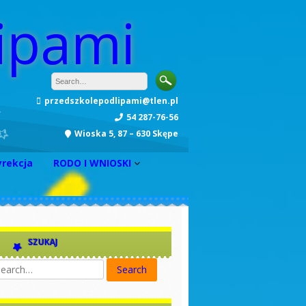
ipami
przedszkolepodlipami@tlen.pl
54 287-76-56
Wioska 5, 87 – 630 Skępe
yrekcja
RODO I WNIOSKI
INFORMACJA
Zarządzenie nr 1
Zarządzenie nr 2
SZUKAJ
Zarządzenie nr 3