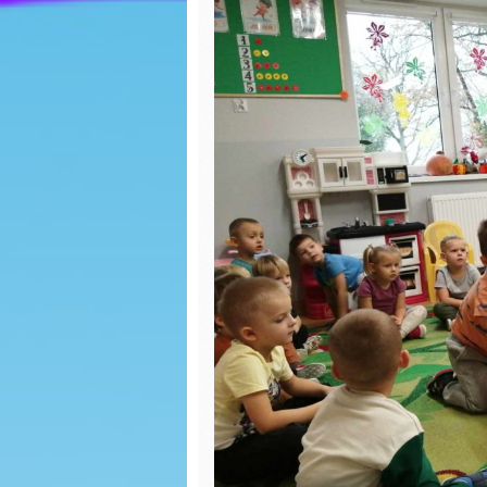
pierniczków
Walenty
WIGILIA- WIEWIÓRKI
Dzień p
Mikołajki
EKO war
Dzień misia
torby
Nasz pierwszy
Bal kar
zimowy spacer
Dokarm
Dzień Piżamy
Plakat 
Spotkanie z Paniami
WOŚP
z Poradni
Psychologiczno-
Nasze p
Pedagogicznej w
grafiti
Lipnie
Zabawa 
Spotkanie z Panem
Jerzym Kowalskim z
WIGILIA
Biblioteki w Skępem
BIEDRO
DZIEŃ CHŁOPAKA
Mikołajk
Pierwszy dzień
Dzień P
jesieni
Misia