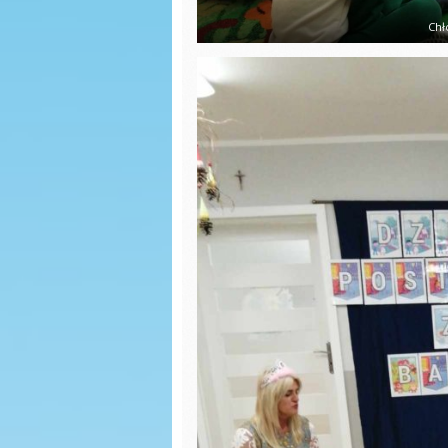
Dzień przedszkolaka
Zabawy
Chł
Występy na
Dzień P
Dożynkach 2022
Eksper
Dni otwarte w SP
Wiatrak
Zajęcia badawcze na
matema
łące
Malowan
Dzień Tańca u
Wiewiórek
Las w s
Dzień Ziemi
ŚCIEŻKA
SENSOR
Dzień sportu
Dzień c
Dzień zdrowia
wiewiórki
Powitan
Malowanie na mleku
Jabłusz
biedron
Zajęcia o MYŚLIWYCH
Dzień p
Powitanie WIOSNY
biedron
Zabawy kulinarne
KINO M