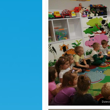
Sadzonki
Dzień k
R
Dzień kobiet
S
Jasełka
Dokarmianie
Dzień p
ptaków
Dzień p
Nauka pełnej
godziny
Ćwiczen
gimnas
Świąteczne zdjęcia
Pierwsz
Jasełka
jesieni
Praca z balonami
Matema
kaszta
Sadzonki
Przejści
Walentynki
pieszyc
Zajęcia otwarte
Dzień c
Niespodzianka
Święto 
maja
Jestem dobry-
zajęcia wychowujące
Seans k
Dzieci
Własnoręczne
Pierwsz