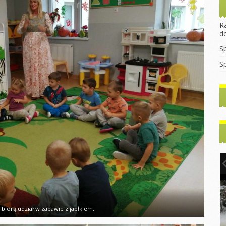
rekrutacyjny
asztana
Wprowadzanie litery
Dzień Dyni
2023/2024
egulamin Funduszu
„B”
ocjalnego
Dzień jeża
R
Godziny
Mikołajki
d
konsultacyjne z
rzedszkolaka
Dzień kasztana
nauczycielami
Pierwszy dzień
S
jesieni
rzedszkolaka
Zabawy
WNIOSEK 2022/2023
sensoryczne
S
Dzień kropki
ia
Do Rodziców
tyczne
Dzień chłopaka
Pierwszy dzień
Artykuły i Porady
jesieni
y dzień
Dzień przedszkolaka
Rada Rodziców
Dzień chłopaka
Dzień kropki
tyczne
Podstawa
ny
Dzień postaci z
Walentynki Misie
Programowa
bajek
e dla
Dzień Babci i
Dokumenty do
h
Literka „E”
Dziadka
Pobrania
hłopaka
Ćwiczenia
Warsztaty Dzień
gimnastyczne
Babci i Dziadka
2024/2025
Konstytucji 3
Jasełka
Zabawy z liśćmi
2024/2025
inowy
Mikołajki
 biorą udział w zabawie z jabłkiem.
Wycieczka
y Dzień
Dzień kredki