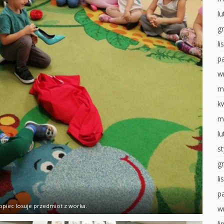
Układ słoneczny
l
Walentynki
ostaci z
g
WALENTYNKI
Dzień pizzy
l
Sensoryczne zabawy
Teatrzyk
tyczny
kukiełkowy
p
Dzień pizzy
ia
Bal karnawałowy
tyczne
w
Zabawy na śniegu
Pieczenie
hłopaka
m
Bal karnawałowy
pierniczków
k
ropki
Wielkanocne
Wigilia- Misie
m
szaleństwo
 badawcze
Mikołajki
l
Matematyka u
wiadomości
Jeżyków
Dzień Pluszowego
u
s
Misia
Wigilia u Jeżyków
y Dzień
g
Idzie jesień… z
Mikołajki
deszczem
l
obiet
p
Dzień pluszowego
Malowanie na mleku
misia
inozaura
opiec losuje przedmiot z worka.
w
Ścieżka sensoryczna
Dzień piżamy
ią na ty
li