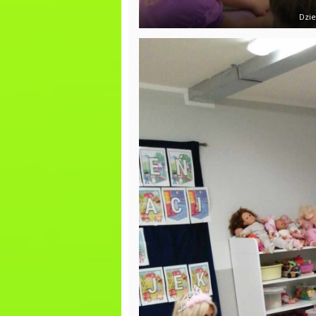
zajęcia biblioteczne
Dzie
Wiosna 
Jesienny spacer
Wiewiórek
Wiosenn
Ścieżka sesoryczna
PIERWSZ
WIOSNY
DZIEŃ PIŻAMY
Dzień K
Występy z okazji
„Dnia Seniora”
Tłusty 
Dzień Rodziny
Bal kar
Dzień Ziemi
Walenty
Rytmika
30 fina
Religia
Dzień Ba
Dziadka
Rytmika
Jasełka
Rytmika
Dzień M
Religia
Dzień z
W oczekiwaniu na
śniadan