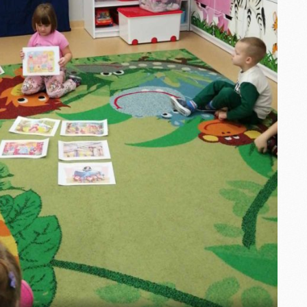
Jak dbać o zdrowie?
Zabawy teatralne
czeństwo
DZIEŃ MISIA
 wakacji
Dokarmianie
ptaków
Jesień w sadzie
ZIECKA
Jasełka Misie
ścieżka sensoryczna
 dla mamy
Pieczenie
Dzień w piżamach
pierniczków
ańca
DZIEŃ CHŁOPAKA
Mikołajki
LAGI
Dzień Jesieni
Dzień Misia
nocne
nki
Malowanie na
Zabawy masą solną
świeżym powietrzu
SPORTU
SENSORYCZNIE
Dzień kropki w
drowia
„Jeżykach”
zajęcia plastyczno-
muzyczne
y Dzień
Dzień Rodziny
mości
u
ŚCIEŻKA
Wiosną malowane
SENSORYCZNA
dniowe
Dzień Ziemi
DZIEŃ CHŁOPAKA
MISIE
wna mata
Tydzień teatru