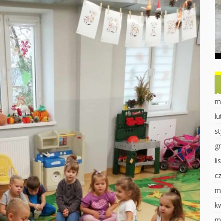
Dzień Ziemi
Dzień drzewa
obiet u
ek
Sadzonki
Dzień Misia
nki
Eksperymenty
Powitanie Jesieni
ki
Dzień Kobiet
Dzień chłopaka
 dla ptaków
Walentynki Jeżyki
Dzień Przedszkolaka
 2023
Dokarmianie
Jasełka 2023
m
ki
ptaków
Pieczenie babeczek
l
i
Jasełka 2023
Dzień świadomości
s
órnika
Dzień świadomości
autyzmu
autyzmu
g
luszowego
Fasola w różnych
l
Wiosenne sadzenie
odsłonach
c
uraka
Eksperymenty
Pierwszy Dzień
Wiosny
m
redki
Pierwszy dzień
wiosny
Dzień Kobiet
k
k „Czerwony
k”
DZIEŃ KOBIET
Praca plastyczna
m