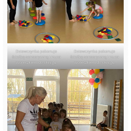
Dziewczynka pokonuje
Dziewczynka pokonuje
ścieżkę sensoryczną i rzuca
ścieżkę sensoryczną i rzuca
woreczkiem do okręgu.
woreczkiem do okręgu.