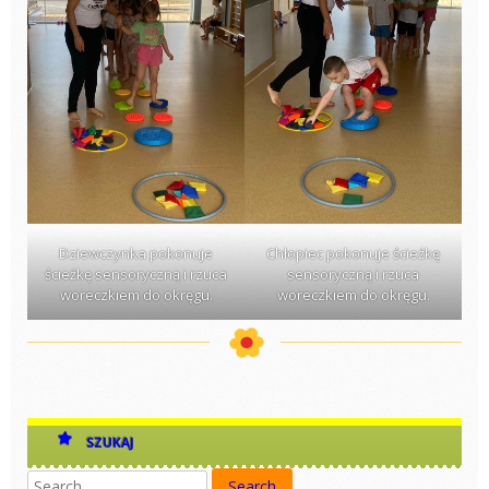
Dziewczynka pokonuje
Chłopiec pokonuje ścieżkę
ścieżkę sensoryczną i rzuca
sensoryczną i rzuca
woreczkiem do okręgu.
woreczkiem do okręgu.
SZUKAJ