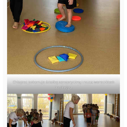
Chłopiec pokonuje ścieżkę sensoryczną i rzuca woreczkiem
do okręgu.