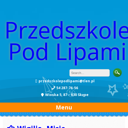
Przedszkol
Pod Lipami
przedszkolepodlipami@tlen.pl
54 287-76-56
Wioska 5, 87 – 630 Skępe
Menu