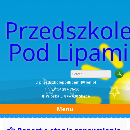
Przedszkol
Pod Lipami
przedszkolepodlipami@tlen.pl
54 287-76-56
Wioska 5, 87 – 630 Skępe
Menu