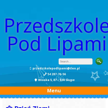
Przedszkol
Pod Lipami
przedszkolepodlipami@tlen.pl
54 287-76-56
Wioska 5, 87 – 630 Skępe
Menu