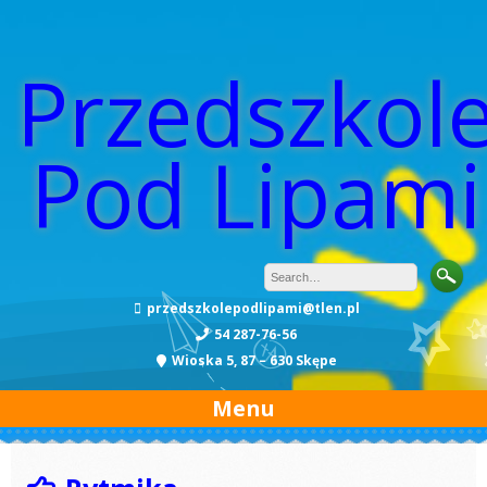
Przedszkol
Pod Lipami
przedszkolepodlipami@tlen.pl
54 287-76-56
Wioska 5, 87 – 630 Skępe
Menu