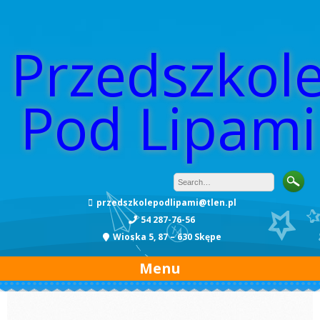
Przedszkol
Pod Lipami
przedszkolepodlipami@tlen.pl
54 287-76-56
Wioska 5, 87 – 630 Skępe
Menu