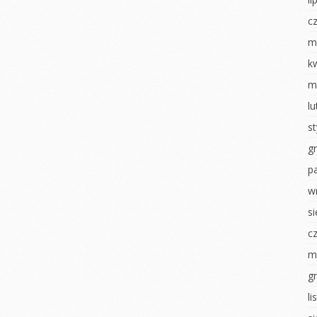
Dzień chłopaka
nki
Jesienny obraz
c
Pierwszy dzień
izzy
Dzień chłopaka
jesieni
m
sztaty –
Zabawy z darami
Poznajemy się
k
jesieni
m
Dni otwarte
nawałowy
Powitanie Jesieni
l
RYTMIKA
iamy ptaki
Dzień przedszkolaka
s
Dzień Dziecka
na konkurs
Pajęczyna przyjaźni
g
Dzień flagi
Nasze zasady
p
ierwsze
Dzień tańca
Rytmika
w
Dzień Ziemi
s
ciastoliną
Dzień Dziecka
Dzień sportu
c
 U
ŚWIĘTO
NEK
KONSTYTUCJI 3 MAJA
MALOWANIE NA
m
MLEKU
i
Dzień Tańca
g
Dzień zdrowia misie
luszowego
Dzień sportu
l
Światowy Dzień