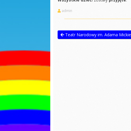
Sadzonki
Dzień k
R
Dzień kobiet
S
Jasełka
admin
Dokarmianie
Dzień p
ptaków
Dzień p
Nauka pełnej
Teatr Narodowy im. Adama Mickiewi
godziny
Ćwiczen
gimnas
Świąteczne zdjęcia
Pierwsz
Jasełka
jesieni
Praca z balonami
Matema
kaszta
Sadzonki
Przejści
Walentynki
pieszyc
Zajęcia otwarte
Dzień c
Niespodzianka
Święto 
maja
Jestem dobry-
zajęcia wychowujące
Seans k
Własnoręczne
Pierwsz