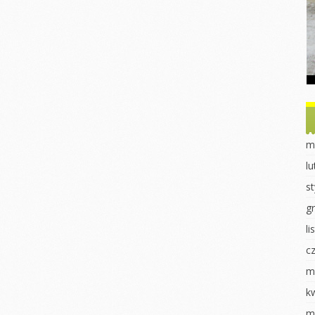
Dzień Ziemi
Dzień drzewa
obiet u
ek
Sadzonki
Dzień Misia
nki
Eksperymenty
Powitanie Jesieni
ki
Dzień Kobiet
Dzień chłopaka
 dla ptaków
Walentynki Jeżyki
Dzień Przedszkolaka
 2023
Dokarmianie
Jasełka 2023
m
ki
ptaków
Pieczenie babeczek
l
i
Jasełka 2023
Dzień świadomości
s
órnika
Dzień świadomości
autyzmu
autyzmu
g
luszowego
Fasola w różnych
l
Wiosenne sadzenie
odsłonach
c
uraka
Eksperymenty
Pierwszy Dzień
Wiosny
m
redki
Pierwszy dzień
wiosny
Dzień Kobiet
k
k „Czerwony
k”
DZIEŃ KOBIET
Praca plastyczna
m