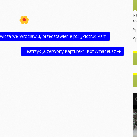
rekrutacyjny
asztana
Wprowadzanie litery
Dzień Dyni
2023/2024
egulamin Funduszu
„B”
ocjalnego
Dzień jeża
R
Godziny
Mikołajki
d
konsultacyjne z
rzedszkolaka
Dzień kasztana
nauczycielami
Pierwszy dzień
S
jesieni
rzedszkolaka
Zabawy
WNIOSEK 2022/2023
cza we Wrocławiu, przedstawienie pt.: „Piotruś Pan”
sensoryczne
S
Dzień kropki
ia
Do Rodziców
tyczne
Dzień chłopaka
Pierwszy dzień
Teatrzyk „Czerwony Kapturek” -Kot Amadeusz
Artykuły i Porady
jesieni
y dzień
Dzień przedszkolaka
Rada Rodziców
Dzień chłopaka
Dzień kropki
tyczne
Podstawa
ny
Dzień postaci z
Walentynki Misie
Programowa
bajek
e dla
Dzień Babci i
Dokumenty do
h
Literka „E”
Dziadka
Pobrania
hłopaka
Ćwiczenia
Warsztaty Dzień
gimnastyczne
Babci i Dziadka
2024/2025
Konstytucji 3
Jasełka
Zabawy z liśćmi
2024/2025
inowy
Mikołajki
Wycieczka
y Dzień
Dzień kredki