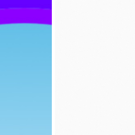
ozdoby choinkowe
Wiosny
Jasełka 2023
Dzień K
Biedron
Zabawy na śniegu
Walenty
Biedron
Mikołajki
Karmnik
Uciekające wirusy
Jasełka
Paka dla zwierzaka
Piernicz
Dzień chłopaka
Mikołajk
Jesienny spacer
Dzień G
Powitanie Jesieni
Dzień P
Dzień kropki
Misia
Spotkanie z Panią ze
Dzień b
Stacji Sanitarno-
Epidemiologicznej w
Lipnie na temat
Dzień k
kleszczy
Teatrzy
Dzień Ziemi
kapture