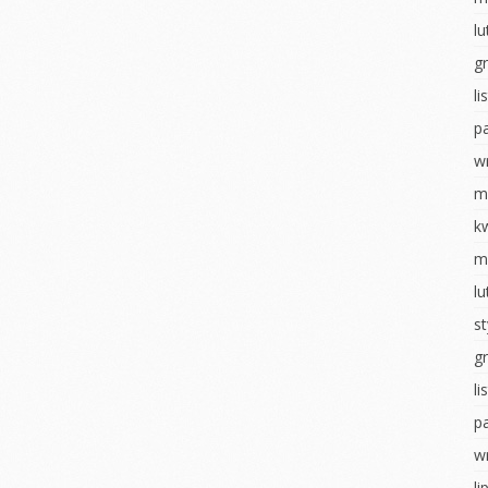
ostaci z
Układ słoneczny
l
Walentynki
g
WALENTYNKI
Dzień pizzy
l
tyczny
Sensoryczne zabawy
Teatrzyk
kukiełkowy
p
ia
Dzień pizzy
tyczne
Bal karnawałowy
w
Zabawy na śniegu
hłopaka
Pieczenie
m
Bal karnawałowy
pierniczków
ropki
k
Wielkanocne
Wigilia- Misie
m
 badawcze
szaleństwo
Mikołajki
l
wiadomości
Matematyka u
u
Jeżyków
Dzień Pluszowego
s
Misia
y Dzień
Wigilia u Jeżyków
g
Idzie jesień… z
Mikołajki
deszczem
l
obiet
p
Dzień pluszowego
Malowanie na mleku
inozaura
misia
w
Ścieżka sensoryczna
ią na ty
Dzień piżamy
li