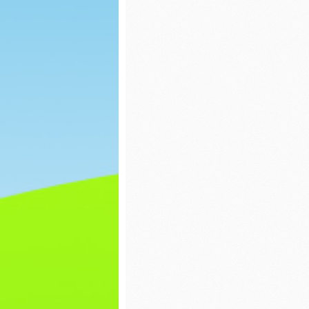
Praca plastyczna
Dzień P
Bajek
Pisanki
Wiatrak
matema
Dzień świadomości
autyzmu
Ćwiczen
gimnas
Pierwszy Dzień
Wiosny
Dzień c
Matematyka
Dzień k
Praca plastyczna
Zabawy
Lepienie literek z
masy sensorycznej
Dzień ś
autyzm
Walentynki
Pierwsz
Wiosny
Dzień pizzy
Dzień k
Zabawy na śniegu
Dzień d
Bal karnawałowy
Z ekolog
Pieczenie