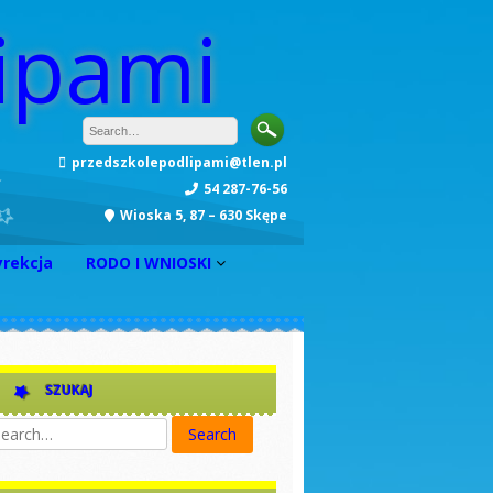
ipami
przedszkolepodlipami@tlen.pl
54 287-76-56
Wioska 5, 87 – 630 Skępe
yrekcja
RODO I WNIOSKI
INFORMACJA
Zarządzenie nr 1
Zarządzenie nr 2
SZUKAJ
Zarządzenie nr 3