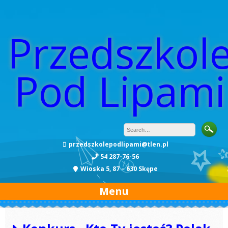
Przedszkol
Pod Lipami
przedszkolepodlipami@tlen.pl
54 287-76-56
Wioska 5, 87 – 630 Skępe
Menu