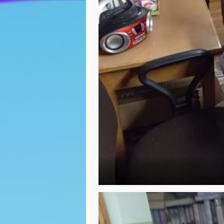
pierniczków
Walenty
WIGILIA- WIEWIÓRKI
Dzień p
Mikołajki
EKO war
torby
Dzień misia
Bal kar
Nasz pierwszy
zimowy spacer
Dokarm
Dzień Piżamy
Plakat 
WOŚP
Spotkanie z Paniami
z Poradni
Psychologiczno-
Nasze p
Pedagogicznej w
grafiti
Lipnie
Zabawa 
Spotkanie z Panem
Jerzym Kowalskim z
WIGILIA
Biblioteki w Skępem
BIEDRO
DZIEŃ CHŁOPAKA
Mikołajk
Pierwszy dzień
Dzień P
jesieni
Misia