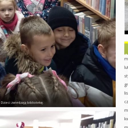
Dzień Ziemi
Dzień drzewa
obiet u
ek
Sadzonki
Dzień Misia
nki
Eksperymenty
Powitanie Jesieni
ki
Dzień Kobiet
Dzień chłopaka
 dla ptaków
Walentynki Jeżyki
Dzień Przedszkolaka
 2023
Dokarmianie
Jasełka 2023
m
ki
ptaków
Pieczenie babeczek
l
i
Jasełka 2023
Dzień świadomości
s
órnika
Dzień świadomości
autyzmu
autyzmu
g
luszowego
Fasola w różnych
l
Wiosenne sadzenie
odsłonach
c
uraka
Eksperymenty
Dzieci zwiedzają bibliotekę.
Pierwszy Dzień
Wiosny
m
redki
Pierwszy dzień
wiosny
Dzień Kobiet
k
k „Czerwony
k”
DZIEŃ KOBIET
Praca plastyczna
m