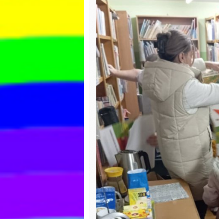
Praca plastyczna
Dzień P
Bajek
Pisanki
Wiatrak
matema
Dzień świadomości
autyzmu
Ćwiczen
gimnas
Pierwszy Dzień
Wiosny
Dzień c
Matematyka
Dzień k
Praca plastyczna
Zabawy
Lepienie literek z
masy sensorycznej
Dzień ś
autyzm
Walentynki
Pierwsz
Wiosny
Dzień pizzy
Dzień k
Zabawy na śniegu
Dzień d
Bal karnawałowy
Z ekolog
Pieczenie