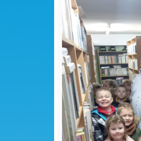
Sadzonki
Dzień k
R
Dzień kobiet
S
Jasełka
Dokarmianie
Dzień p
ptaków
Dzień p
Nauka pełnej
godziny
Ćwiczen
gimnas
Świąteczne zdjęcia
Pierwsz
Jasełka
jesieni
Praca z balonami
Matema
kaszta
Sadzonki
Przejści
Walentynki
pieszyc
Zajęcia otwarte
Dzień c
Niespodzianka
Święto 
maja
Jestem dobry-
zajęcia wychowujące
Seans k
Własnoręczne
Pierwsz