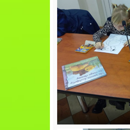
zajęcia biblioteczne
Wiosna 
Jesienny spacer
Wiewiórek
Wiosenn
Ścieżka sesoryczna
PIERWSZ
WIOSNY
DZIEŃ PIŻAMY
Dzień K
Występy z okazji
„Dnia Seniora”
Tłusty 
Dzień Rodziny
Bal kar
Dzień Ziemi
Walenty
Rytmika
30 fina
Religia
Dzień Ba
Dziadka
Rytmika
Jasełka
Rytmika
Dzień M
Religia
Dzień z
W oczekiwaniu na
śniadan