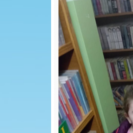
Dzień przedszkolaka
Zabawy
Występy na
Dzień P
Dożynkach 2022
Eksper
Dni otwarte w SP
Wiatrak
Zajęcia badawcze na
matema
łące
Malowan
Dzień Tańca u
Wiewiórek
Las w s
Dzień Ziemi
ŚCIEŻKA
SENSOR
Dzień sportu
Dzień c
Dzień zdrowia
wiewiórki
Powitan
Malowanie na mleku
Jabłusz
biedron
Zajęcia o MYŚLIWYCH
Dzień p
Powitanie WIOSNY
biedron
Zabawy kulinarne
KINO M