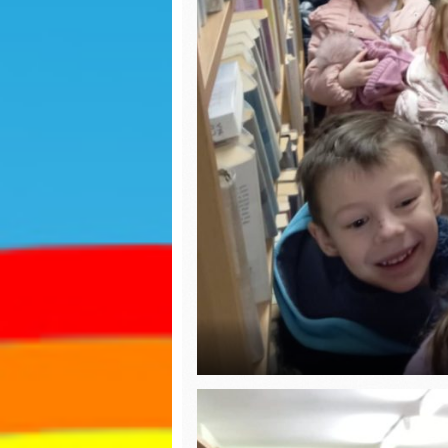
ozdoby choinkowe
Wiosny
Jasełka 2023
Dzień K
Biedron
Zabawy na śniegu
Walenty
Biedron
Mikołajki
Karmnik
Uciekające wirusy
Jasełka
Paka dla zwierzaka
Piernicz
Dzień chłopaka
Mikołajk
Jesienny spacer
Dzień G
Powitanie Jesieni
Dzień P
Dzień kropki
Misia
Spotkanie z Panią ze
Dzień b
Stacji Sanitarno-
Epidemiologicznej w
Lipnie na temat
Dzień k
kleszczy
Teatrzy
Dzień Ziemi
kapture