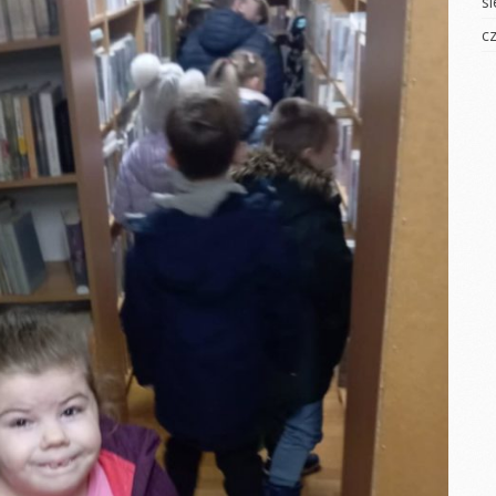
s
Dzień zdrowia
Osób z Zespołem
 badawcze
Downa
c
Światowy Dzień
iżamy
Autyzmu
Dzień Świadomości
AUTYZMU
yment
Wiosenne sadzonki
Mali ogrodnicy
Pierwszy Dzień
tyczny
Wiosny
Powitanie WIOSNY
ie na folii
DZIEŃ KOBIET
Zabawy z pianką
łoiku
BAL KARNAWAŁOWY
Mali odkrywcy
Walentynki
TŁUSTY CZWARTEK
YCZNA
Teatrzyk w Jeżykach
Bal karnawałowy
hłopaka
Dzień Babci i
WALENTYNKI
ie Jesieni
Dziadka
Zabawy
kowe
Jasełka 2021
eczki
Zajęcia
Mikołajki
gimnastyczne
rzedszkolaka
eczki
Wiatrak
DZIEŃ BABCI I
matematyczny
DZIADKA
OLEKULARNE