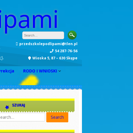
ipami
przedszkolepodlipami@tlen.pl
54 287-76-56
Wioska 5, 87 – 630 Skępe
yrekcja
RODO I WNIOSKI
INFORMACJA
Zarządzenie nr 1
Zarządzenie nr 2
SZUKAJ
Zarządzenie nr 3