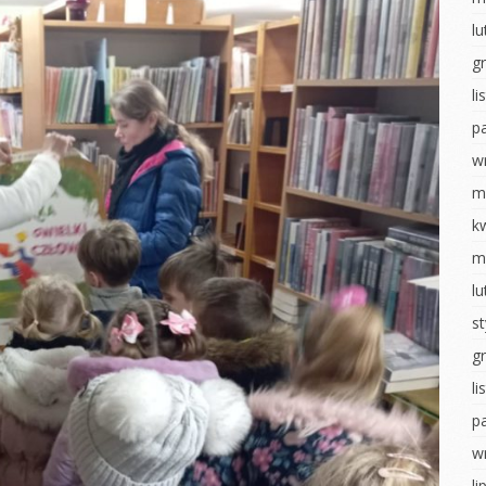
ostaci z
Układ słoneczny
l
Walentynki
g
WALENTYNKI
Dzień pizzy
l
tyczny
Sensoryczne zabawy
Teatrzyk
kukiełkowy
p
ia
Dzień pizzy
tyczne
Bal karnawałowy
w
Zabawy na śniegu
hłopaka
Pieczenie
m
Bal karnawałowy
pierniczków
ropki
k
Wielkanocne
Wigilia- Misie
m
 badawcze
szaleństwo
Mikołajki
l
wiadomości
Matematyka u
u
Jeżyków
Dzień Pluszowego
s
Misia
y Dzień
Wigilia u Jeżyków
g
Idzie jesień… z
Mikołajki
deszczem
l
obiet
p
Dzień pluszowego
Malowanie na mleku
inozaura
misia
w
Ścieżka sensoryczna
ią na ty
Dzień piżamy
li