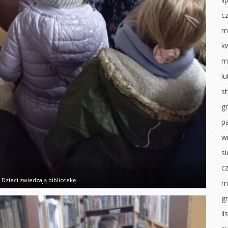
Dzień chłopaka
nki
Jesienny obraz
c
Pierwszy dzień
izzy
Dzień chłopaka
jesieni
m
sztaty –
Zabawy z darami
Poznajemy się
k
jesieni
m
Dni otwarte
nawałowy
Powitanie Jesieni
l
RYTMIKA
iamy ptaki
Dzień przedszkolaka
s
Dzień Dziecka
na konkurs
Pajęczyna przyjaźni
g
Dzień flagi
Nasze zasady
p
ierwsze
Dzień tańca
Rytmika
w
Dzień Ziemi
s
ciastoliną
Dzień Dziecka
Dzień sportu
c
 U
ŚWIĘTO
NEK
KONSTYTUCJI 3 MAJA
MALOWANIE NA
Dzieci zwiedzają bibliotekę.
m
MLEKU
i
Dzień Tańca
g
Dzień zdrowia misie
luszowego
Dzień sportu
l
Światowy Dzień