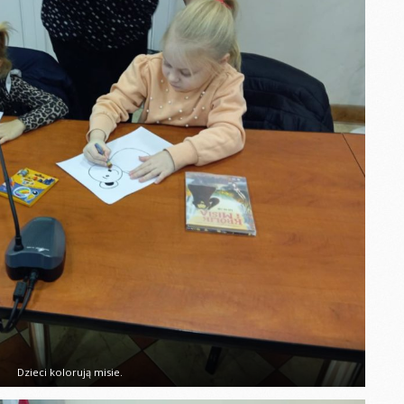
DZIEŃ PIŻAMY MISIE
u biedronek
Dzień Kobiet
Dzień Jesieni
e sadzonki
Bal karnawałowy
DZIEŃ KROPKI
Y DZIEŃ
WALENTYNKI
Dzień Rodziny
Tłusty czwartek
obiet
Dzień Kosmosu
Pieczenie babeczek
czwartek
Dzień Ziemi
Bawimy się bez
nawałowy
zabawek
Dzień Dentysty
nki
Bal karnawałowy
ł WOŚP
Dzień Babci i
Dziadka
bci i
ISIA
Dzieci kolorują misie.
drowego
ia