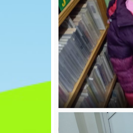
BAL KARNAWAŁOWY
Bezpie
podczas
WALENTYNKI
DZIEŃ D
Babeczki
Laurka
Eksperymenty
Dzień t
Dzień Babci i
Dziadka
DZIEŃ F
JASEŁKA
Wielka
malowa
Wiatrak
matematyczny
DZIEŃ 
Dzień Misia
Dzień z
Prawa Dziecka
Światow
Świado
DZIEŃ JEŻA
Autyzm
Święto
Popołu
Niepodległości
zabawy
Dzień Kundelka –
Kreaty