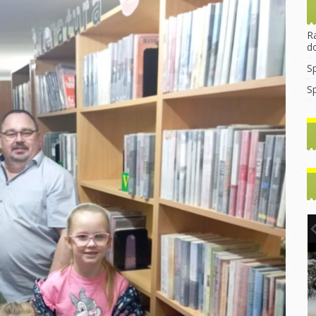
rekrutacyjny
asztana
Wprowadzanie litery
Dzień Dyni
2023/2024
egulamin Funduszu
„B”
ocjalnego
Dzień jeża
R
Godziny
Mikołajki
d
konsultacyjne z
rzedszkolaka
Dzień kasztana
nauczycielami
Pierwszy dzień
S
jesieni
rzedszkolaka
Zabawy
WNIOSEK 2022/2023
sensoryczne
S
Dzień kropki
ia
Do Rodziców
tyczne
Dzień chłopaka
Pierwszy dzień
Artykuły i Porady
jesieni
y dzień
Dzień przedszkolaka
Rada Rodziców
Dzień chłopaka
Dzień kropki
tyczne
Podstawa
ny
Dzień postaci z
Walentynki Misie
Programowa
bajek
e dla
Dzień Babci i
Dokumenty do
h
Literka „E”
Dziadka
Pobrania
hłopaka
Ćwiczenia
Warsztaty Dzień
gimnastyczne
Babci i Dziadka
2024/2025
Konstytucji 3
Jasełka
Zabawy z liśćmi
2024/2025
inowy
Mikołajki
Wycieczka
y Dzień
Dzień kredki