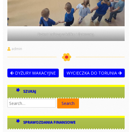
Dzieci tańczą w kółku i śpiewają.
admin
DYŻURY WAKACYJNE
WYCIECZKA DO TORUNIA
SZUKAJ
SPRAWOZDANIA FINANSOWE