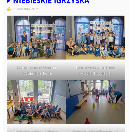
NIEBIESKIE IGRZYSKA
25 kwietnia 2025
Dzieci wraz z Paniami
Dzieci wraz z Paniami
pozują do zdjęcia.
pozują do zdjęcia.
Dzieci pozują do zdjęcia.
Dzieci turlają piłkę między