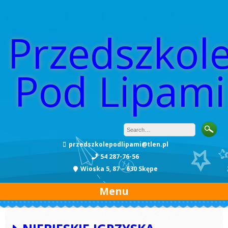
Przedszkol
Pod Lipami
przedszkolepodlipami@tlen.pl
54 287-76-56
Wioska 5, 87 – 630 Skępe
Menu