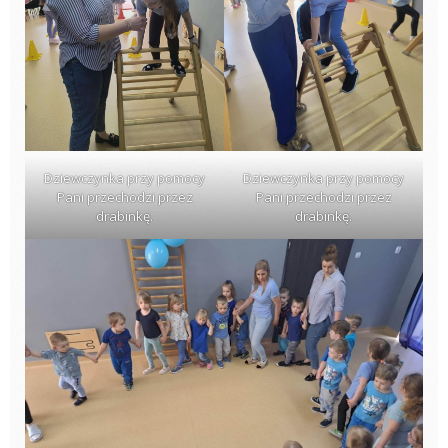
Dziewczynka przy pomocy
Dziewczynka przy pomocy
Pani przechodzi przez
Pani przechodzi przez
drabinkę.
drabinkę.