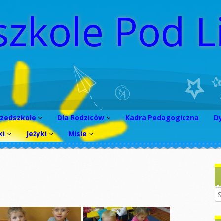
szkole Pod L
rzedszkole
Dla Rodziców
Kadra Pedagogiczna
D
ki
Jeżyki
Misie
rótko o
WNIOSEK 2026/2027
rzedszkolu
obiet
Sadzenie fasoli i
Dzień kobiet
Wniosek
dyni
oncepcja Pracy
rekrutacyjny
inozaura
rzedszkola
2025/2026
Jasełka
Dzień kobiet
ymenty
TATUT
Wniosek
Dzień pluszowego
Tłusty czwartek
rekrutacyjny
misia
2024/2025
iedzy o
TANDARDY
STANDARDY
nach
CHRONY
Gimnastyka
Jesienny spacer
MAŁOLETNICH
AŁOLETNICH
Wniosek