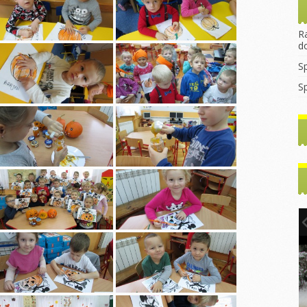
rekrutacyjny
asztana
Wprowadzanie litery
Dzień Dyni
2023/2024
egulamin Funduszu
„B”
ocjalnego
Dzień jeża
R
Godziny
Mikołajki
d
konsultacyjne z
rzedszkolaka
Dzień kasztana
nauczycielami
Pierwszy dzień
S
jesieni
rzedszkolaka
Zabawy
WNIOSEK 2022/2023
sensoryczne
S
Dzień kropki
ia
Do Rodziców
tyczne
Dzień chłopaka
Pierwszy dzień
Artykuły i Porady
jesieni
y dzień
Dzień przedszkolaka
Rada Rodziców
Dzień chłopaka
Dzień kropki
tyczne
Podstawa
ny
Dzień postaci z
Walentynki Misie
Programowa
bajek
e dla
Dzień Babci i
Dokumenty do
h
Literka „E”
Dziadka
Pobrania
hłopaka
Ćwiczenia
Warsztaty Dzień
gimnastyczne
Babci i Dziadka
2024/2025
Konstytucji 3
Jasełka
Zabawy z liśćmi
2024/2025
inowy
Mikołajki
Wycieczka
y Dzień
Dzień kredki