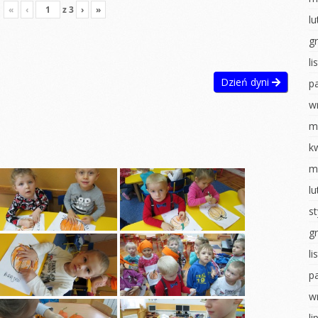
«
‹
z
3
›
»
ostaci z
Układ słoneczny
l
Walentynki
g
WALENTYNKI
Dzień pizzy
l
tyczny
Sensoryczne zabawy
Teatrzyk
kukiełkowy
Dzień dyni
p
ia
Dzień pizzy
tyczne
Bal karnawałowy
w
Zabawy na śniegu
hłopaka
Pieczenie
m
Bal karnawałowy
pierniczków
ropki
k
Wielkanocne
Wigilia- Misie
m
 badawcze
szaleństwo
Mikołajki
l
wiadomości
Matematyka u
u
Jeżyków
Dzień Pluszowego
s
Misia
y Dzień
Wigilia u Jeżyków
g
Idzie jesień… z
Mikołajki
deszczem
l
obiet
p
Dzień pluszowego
Malowanie na mleku
inozaura
misia
w
Ścieżka sensoryczna
ią na ty
Dzień piżamy
li