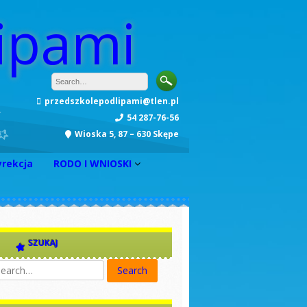
ipami
przedszkolepodlipami@tlen.pl
54 287-76-56
Wioska 5, 87 – 630 Skępe
yrekcja
RODO I WNIOSKI
INFORMACJA
Zarządzenie nr 1
Zarządzenie nr 2
SZUKAJ
Zarządzenie nr 3