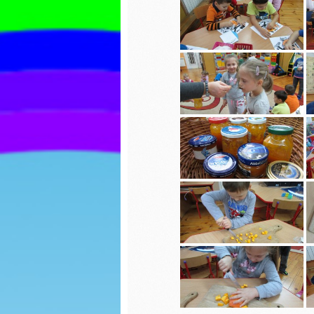
ozdoby choinkowe
Wiosny
Jasełka 2023
Dzień K
Biedron
Zabawy na śniegu
Walenty
Biedron
Mikołajki
Karmnik
Uciekające wirusy
Jasełka
Paka dla zwierzaka
Piernicz
Dzień chłopaka
Mikołajk
Jesienny spacer
Dzień G
Powitanie Jesieni
Dzień P
Dzień kropki
Misia
Spotkanie z Panią ze
Dzień b
Stacji Sanitarno-
Epidemiologicznej w
Lipnie na temat
Dzień k
kleszczy
Teatrzy
Dzień Ziemi
kapture