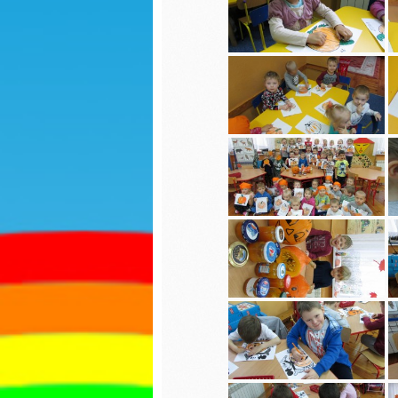
Sadzonki
Dzień k
R
Dzień kobiet
S
Jasełka
Dokarmianie
Dzień p
ptaków
Dzień p
Nauka pełnej
godziny
Ćwiczen
gimnas
Świąteczne zdjęcia
Pierwsz
Jasełka
jesieni
Praca z balonami
Matema
kaszta
Sadzonki
Przejści
Walentynki
pieszyc
Zajęcia otwarte
Dzień c
Niespodzianka
Święto 
maja
Jestem dobry-
zajęcia wychowujące
Seans k
Własnoręczne
Pierwsz