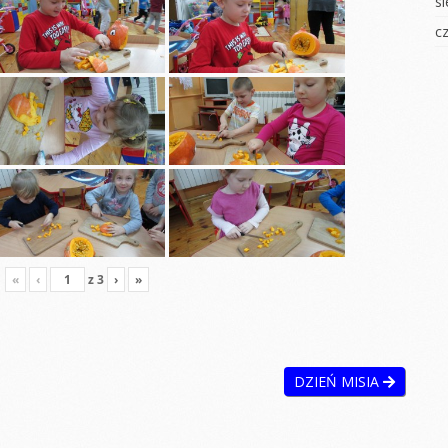
s
Dzień zdrowia
Osób z Zespołem
 badawcze
Downa
c
Światowy Dzień
iżamy
Autyzmu
Dzień Świadomości
AUTYZMU
yment
Wiosenne sadzonki
Mali ogrodnicy
Pierwszy Dzień
tyczny
Wiosny
Powitanie WIOSNY
ie na folii
DZIEŃ KOBIET
Zabawy z pianką
łoiku
BAL KARNAWAŁOWY
Mali odkrywcy
Walentynki
TŁUSTY CZWARTEK
YCZNA
Teatrzyk w Jeżykach
Bal karnawałowy
hłopaka
«
‹
z
3
›
»
Dzień Babci i
WALENTYNKI
ie Jesieni
Dziadka
Zabawy
kowe
Jasełka 2021
eczki
Zajęcia
Mikołajki
gimnastyczne
DZIEŃ MISIA
rzedszkolaka
eczki
Wiatrak
DZIEŃ BABCI I
matematyczny
DZIADKA
OLEKULARNE