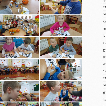
Dzień chłopaka
nki
Jesienny obraz
c
Pierwszy dzień
izzy
Dzień chłopaka
jesieni
m
sztaty –
Zabawy z darami
Poznajemy się
k
jesieni
m
Dni otwarte
nawałowy
Powitanie Jesieni
l
RYTMIKA
iamy ptaki
Dzień przedszkolaka
s
Dzień Dziecka
na konkurs
Pajęczyna przyjaźni
g
Dzień flagi
Nasze zasady
p
ierwsze
Dzień tańca
Rytmika
w
Dzień Ziemi
s
ciastoliną
Dzień Dziecka
Dzień sportu
c
 U
ŚWIĘTO
NEK
KONSTYTUCJI 3 MAJA
MALOWANIE NA
m
MLEKU
i
Dzień Tańca
g
Dzień zdrowia misie
luszowego
Dzień sportu
l
Światowy Dzień