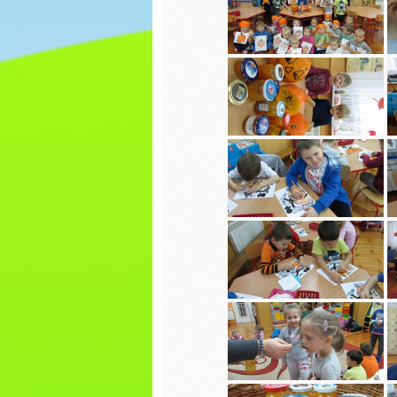
pierniczków
Walenty
WIGILIA- WIEWIÓRKI
Dzień p
Mikołajki
EKO war
torby
Dzień misia
Bal kar
Nasz pierwszy
zimowy spacer
Dokarm
Dzień Piżamy
Plakat 
WOŚP
Spotkanie z Paniami
z Poradni
Psychologiczno-
Nasze p
Pedagogicznej w
grafiti
Lipnie
Zabawa 
Spotkanie z Panem
Jerzym Kowalskim z
WIGILIA
Biblioteki w Skępem
BIEDRO
DZIEŃ CHŁOPAKA
Mikołajk
Pierwszy dzień
Dzień P
jesieni
Misia