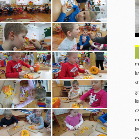
Dzień Ziemi
Dzień drzewa
obiet u
ek
Sadzonki
Dzień Misia
nki
Eksperymenty
Powitanie Jesieni
ki
Dzień Kobiet
Dzień chłopaka
 dla ptaków
Walentynki Jeżyki
Dzień Przedszkolaka
 2023
Dokarmianie
Jasełka 2023
m
ki
ptaków
Pieczenie babeczek
l
i
Jasełka 2023
Dzień świadomości
s
órnika
Dzień świadomości
autyzmu
autyzmu
g
luszowego
Fasola w różnych
l
Wiosenne sadzenie
odsłonach
c
uraka
Eksperymenty
Pierwszy Dzień
Wiosny
m
redki
Pierwszy dzień
wiosny
Dzień Kobiet
k
k „Czerwony
k”
DZIEŃ KOBIET
Praca plastyczna
m