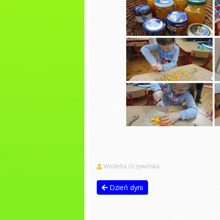
Dzień przedszkolaka
Zabawy
Występy na
Dzień P
Dożynkach 2022
Eksper
Dni otwarte w SP
Wiatrak
Zajęcia badawcze na
matema
łące
Malowan
Dzień Tańca u
Wiewiórek
Las w s
Dzień Ziemi
ŚCIEŻKA
SENSOR
Dzień sportu
Dzień c
Dzień zdrowia
wiewiórki
Powitan
Wioletta Grzywińska
Malowanie na mleku
Jabłusz
biedron
Zajęcia o MYŚLIWYCH
Dzień dyni
Dzień p
Powitanie WIOSNY
biedron
Zabawy kulinarne
KINO M