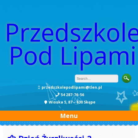
Przedszkol
Pod Lipami
przedszkolepodlipami@tlen.pl
54 287-76-56
Wioska 5, 87 – 630 Skępe
Menu