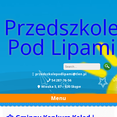
Przedszkol
Pod Lipami
przedszkolepodlipami@tlen.pl
54 287-76-56
Wioska 5, 87 – 630 Skępe
Menu