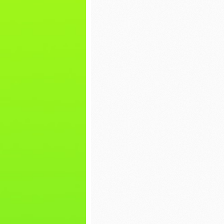
pierniczków
Walenty
WIGILIA- WIEWIÓRKI
Dzień p
Mikołajki
EKO war
torby
Dzień misia
Bal kar
Nasz pierwszy
zimowy spacer
Dokarm
Dzień Piżamy
Plakat 
WOŚP
Spotkanie z Paniami
z Poradni
Psychologiczno-
Nasze p
Pedagogicznej w
grafiti
Lipnie
Zabawa 
Spotkanie z Panem
Jerzym Kowalskim z
WIGILIA
Biblioteki w Skępem
BIEDRO
DZIEŃ CHŁOPAKA
Mikołajk
Pierwszy dzień
Dzień P
jesieni
Misia