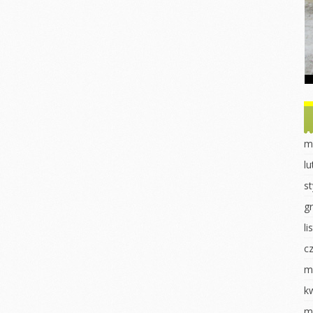
Dzień Ziemi
Dzień drzewa
obiet u
ek
Sadzonki
Dzień Misia
nki
Eksperymenty
Powitanie Jesieni
ki
Dzień Kobiet
Dzień chłopaka
 dla ptaków
Walentynki Jeżyki
Dzień Przedszkolaka
 2023
Dokarmianie
Jasełka 2023
m
ki
ptaków
Pieczenie babeczek
l
i
Jasełka 2023
Dzień świadomości
s
órnika
Dzień świadomości
autyzmu
autyzmu
g
luszowego
Fasola w różnych
l
Wiosenne sadzenie
odsłonach
c
uraka
Eksperymenty
Pierwszy Dzień
Wiosny
m
redki
Pierwszy dzień
wiosny
Dzień Kobiet
k
k „Czerwony
k”
DZIEŃ KOBIET
Praca plastyczna
m