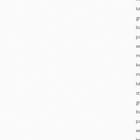
ostaci z
Układ słoneczny
l
Walentynki
g
WALENTYNKI
Dzień pizzy
l
tyczny
Sensoryczne zabawy
Teatrzyk
kukiełkowy
p
ia
Dzień pizzy
tyczne
Bal karnawałowy
w
Zabawy na śniegu
hłopaka
Pieczenie
m
Bal karnawałowy
pierniczków
ropki
k
Wielkanocne
Wigilia- Misie
m
 badawcze
szaleństwo
Mikołajki
l
wiadomości
Matematyka u
u
Jeżyków
Dzień Pluszowego
s
Misia
y Dzień
Wigilia u Jeżyków
g
Idzie jesień… z
Mikołajki
deszczem
l
obiet
p
Dzień pluszowego
Malowanie na mleku
inozaura
misia
w
Ścieżka sensoryczna
ią na ty
Dzień piżamy
li