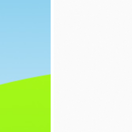
Praca plastyczna
Dzień P
Bajek
Pisanki
Wiatrak
matema
Dzień świadomości
autyzmu
Ćwiczen
gimnas
Pierwszy Dzień
Wiosny
Dzień c
Matematyka
Dzień k
Praca plastyczna
Zabawy
Lepienie literek z
masy sensorycznej
Dzień ś
autyzm
Walentynki
Pierwsz
Wiosny
Dzień pizzy
Dzień k
Zabawy na śniegu
Dzień d
Bal karnawałowy
Z ekolog
Pieczenie