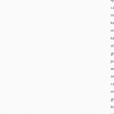
Dzień chłopaka
nki
Jesienny obraz
c
Pierwszy dzień
izzy
Dzień chłopaka
jesieni
m
sztaty –
Zabawy z darami
Poznajemy się
k
jesieni
m
Dni otwarte
nawałowy
Powitanie Jesieni
l
RYTMIKA
iamy ptaki
Dzień przedszkolaka
s
Dzień Dziecka
na konkurs
Pajęczyna przyjaźni
g
Dzień flagi
Nasze zasady
p
ierwsze
Dzień tańca
Rytmika
w
Dzień Ziemi
s
ciastoliną
Dzień Dziecka
Dzień sportu
c
 U
ŚWIĘTO
NEK
KONSTYTUCJI 3 MAJA
MALOWANIE NA
m
MLEKU
i
Dzień Tańca
g
Dzień zdrowia misie
luszowego
Dzień sportu
l
Światowy Dzień