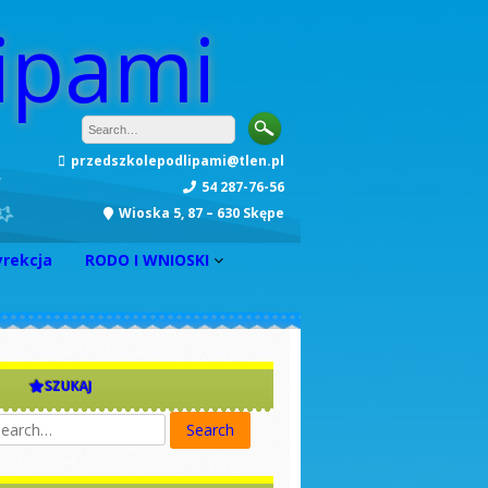
ipami
przedszkolepodlipami@tlen.pl
54 287-76-56
Wioska 5, 87 – 630 Skępe
yrekcja
RODO I WNIOSKI
INFORMACJA
Zarządzenie nr 1
Zarządzenie nr 2
SZUKAJ
Zarządzenie nr 3