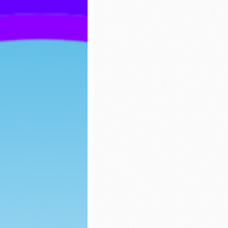
ozdoby choinkowe
Wiosny
Jasełka 2023
Dzień K
Biedron
Zabawy na śniegu
Walenty
Biedron
Mikołajki
Karmnik
Uciekające wirusy
Jasełka
Paka dla zwierzaka
Piernicz
Dzień chłopaka
Mikołajk
Jesienny spacer
Dzień G
Powitanie Jesieni
Dzień P
Dzień kropki
Misia
Spotkanie z Panią ze
Dzień b
Stacji Sanitarno-
Epidemiologicznej w
Lipnie na temat
Dzień k
kleszczy
Teatrzy
Dzień Ziemi
kapture