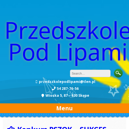
Przedszkol
Pod Lipami
przedszkolepodlipami@tlen.pl
54 287-76-56
Wioska 5, 87 – 630 Skępe
Menu