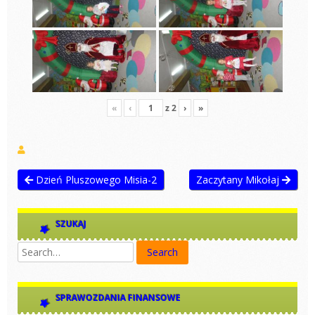
«
‹
z
2
›
»
Dzień Pluszowego Misia-2
Zaczytany Mikołaj
SZUKAJ
SPRAWOZDANIA FINANSOWE