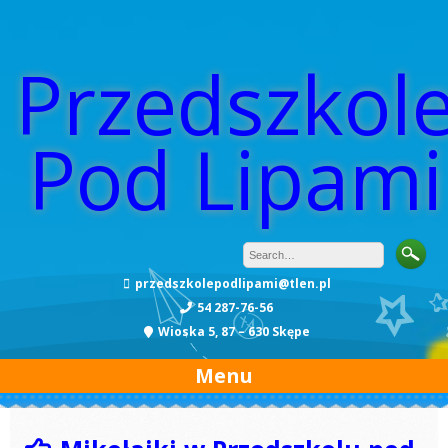
Przedszkol
Pod Lipami
przedszkolepodlipami@tlen.pl
54 287-76-56
Wioska 5, 87 – 630 Skępe
Menu