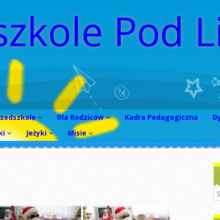
szkole Pod L
rzedszkole
Dla Rodziców
Kadra Pedagogiczna
D
ki
Jeżyki
Misie
rótko o
WNIOSEK 2026/2027
rzedszkolu
obiet
Sadzenie fasoli i
Dzień kobiet
Wniosek
dyni
oncepcja Pracy
rekrutacyjny
inozaura
rzedszkola
2025/2026
Jasełka
Dzień kobiet
ymenty
TATUT
Wniosek
Dzień pluszowego
Tłusty czwartek
rekrutacyjny
misia
2024/2025
iedzy o
TANDARDY
STANDARDY
nach
CHRONY
Gimnastyka
Jesienny spacer
MAŁOLETNICH
AŁOLETNICH
Wniosek