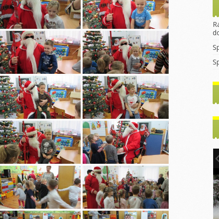
rekrutacyjny
asztana
Wprowadzanie litery
Dzień Dyni
2023/2024
egulamin Funduszu
„B”
ocjalnego
Dzień jeża
R
Godziny
Mikołajki
d
konsultacyjne z
rzedszkolaka
Dzień kasztana
nauczycielami
Pierwszy dzień
S
jesieni
rzedszkolaka
Zabawy
WNIOSEK 2022/2023
sensoryczne
S
Dzień kropki
ia
Do Rodziców
tyczne
Dzień chłopaka
Pierwszy dzień
Artykuły i Porady
jesieni
y dzień
Dzień przedszkolaka
Rada Rodziców
Dzień chłopaka
Dzień kropki
tyczne
Podstawa
ny
Dzień postaci z
Walentynki Misie
Programowa
bajek
e dla
Dzień Babci i
Dokumenty do
h
Literka „E”
Dziadka
Pobrania
hłopaka
Ćwiczenia
Warsztaty Dzień
gimnastyczne
Babci i Dziadka
2024/2025
Konstytucji 3
Jasełka
Zabawy z liśćmi
2024/2025
inowy
Mikołajki
Wycieczka
y Dzień
Dzień kredki