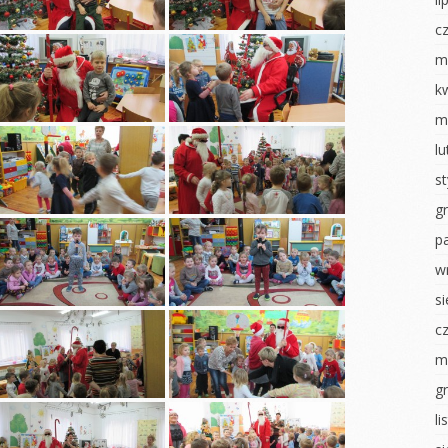
Dzień chłopaka
nki
Jesienny obraz
c
Pierwszy dzień
izzy
Dzień chłopaka
jesieni
m
sztaty –
Zabawy z darami
Poznajemy się
k
jesieni
m
Dni otwarte
nawałowy
Powitanie Jesieni
l
RYTMIKA
iamy ptaki
Dzień przedszkolaka
s
Dzień Dziecka
na konkurs
Pajęczyna przyjaźni
g
Dzień flagi
Nasze zasady
p
ierwsze
Dzień tańca
Rytmika
w
Dzień Ziemi
s
ciastoliną
Dzień Dziecka
Dzień sportu
c
 U
ŚWIĘTO
NEK
KONSTYTUCJI 3 MAJA
MALOWANIE NA
m
MLEKU
i
Dzień Tańca
g
Dzień zdrowia misie
luszowego
Dzień sportu
l
Światowy Dzień