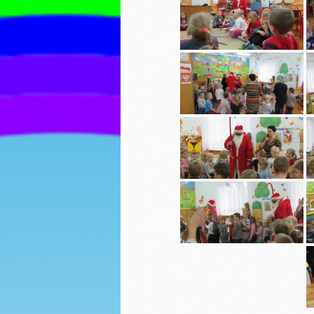
ozdoby choinkowe
Wiosny
Jasełka 2023
Dzień K
Biedron
Zabawy na śniegu
Walenty
Biedron
Mikołajki
Karmnik
Uciekające wirusy
Jasełka
Paka dla zwierzaka
Piernicz
Dzień chłopaka
Mikołajk
Jesienny spacer
Dzień G
Powitanie Jesieni
Dzień P
Dzień kropki
Misia
Spotkanie z Panią ze
Dzień b
Stacji Sanitarno-
Epidemiologicznej w
Lipnie na temat
Dzień k
kleszczy
Teatrzy
Dzień Ziemi
kapture