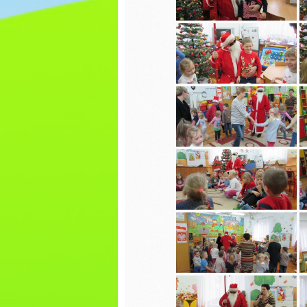
pierniczków
Walenty
WIGILIA- WIEWIÓRKI
Dzień p
Mikołajki
EKO war
torby
Dzień misia
Bal kar
Nasz pierwszy
zimowy spacer
Dokarm
Dzień Piżamy
Plakat 
WOŚP
Spotkanie z Paniami
z Poradni
Psychologiczno-
Nasze p
Pedagogicznej w
grafiti
Lipnie
Zabawa 
Spotkanie z Panem
Jerzym Kowalskim z
WIGILIA
Biblioteki w Skępem
BIEDRO
DZIEŃ CHŁOPAKA
Mikołajk
Pierwszy dzień
Dzień P
jesieni
Misia