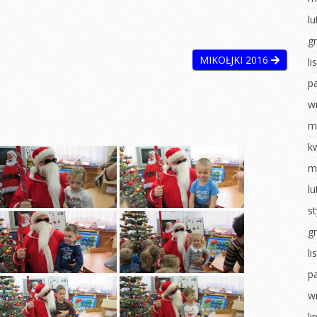
ostaci z
Układ słoneczny
l
Walentynki
g
WALENTYNKI
Dzień pizzy
MIKOŁJKI 2016
l
tyczny
Sensoryczne zabawy
Teatrzyk
kukiełkowy
p
ia
Dzień pizzy
tyczne
Bal karnawałowy
w
Zabawy na śniegu
hłopaka
Pieczenie
m
Bal karnawałowy
pierniczków
ropki
k
Wielkanocne
Wigilia- Misie
m
 badawcze
szaleństwo
Mikołajki
l
wiadomości
Matematyka u
u
Jeżyków
Dzień Pluszowego
s
Misia
y Dzień
Wigilia u Jeżyków
g
Idzie jesień… z
Mikołajki
deszczem
l
obiet
p
Dzień pluszowego
Malowanie na mleku
inozaura
misia
w
Ścieżka sensoryczna
ią na ty
Dzień piżamy
li