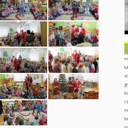
Dzień Ziemi
Dzień drzewa
obiet u
ek
Sadzonki
Dzień Misia
nki
Eksperymenty
Powitanie Jesieni
ki
Dzień Kobiet
Dzień chłopaka
 dla ptaków
Walentynki Jeżyki
Dzień Przedszkolaka
 2023
Dokarmianie
Jasełka 2023
m
ki
ptaków
Pieczenie babeczek
l
i
Jasełka 2023
Dzień świadomości
s
órnika
Dzień świadomości
autyzmu
autyzmu
g
luszowego
Fasola w różnych
l
Wiosenne sadzenie
odsłonach
c
uraka
Eksperymenty
Pierwszy Dzień
Wiosny
m
redki
Pierwszy dzień
wiosny
Dzień Kobiet
k
k „Czerwony
k”
DZIEŃ KOBIET
Praca plastyczna
m