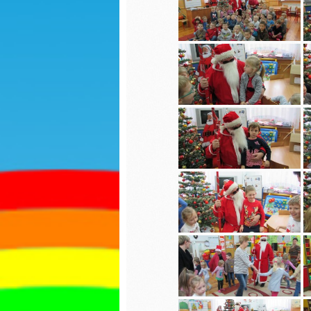
Sadzonki
Dzień k
R
Dzień kobiet
S
Jasełka
Dokarmianie
Dzień p
ptaków
Dzień p
Nauka pełnej
godziny
Ćwiczen
gimnas
Świąteczne zdjęcia
Pierwsz
Jasełka
jesieni
Praca z balonami
Matema
kaszta
Sadzonki
Przejści
Walentynki
pieszyc
Zajęcia otwarte
Dzień c
Niespodzianka
Święto 
maja
Jestem dobry-
zajęcia wychowujące
Seans k
Własnoręczne
Pierwsz