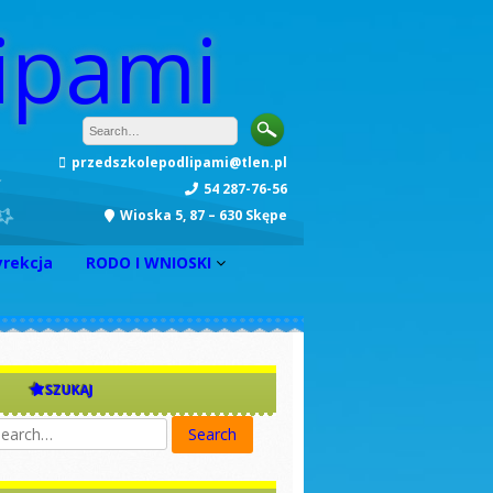
ipami
przedszkolepodlipami@tlen.pl
54 287-76-56
Wioska 5, 87 – 630 Skępe
yrekcja
RODO I WNIOSKI
INFORMACJA
Zarządzenie nr 1
Zarządzenie nr 2
SZUKAJ
Zarządzenie nr 3