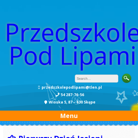
Przedszkol
Pod Lipami
przedszkolepodlipami@tlen.pl
54 287-76-56
Wioska 5, 87 – 630 Skępe
Menu