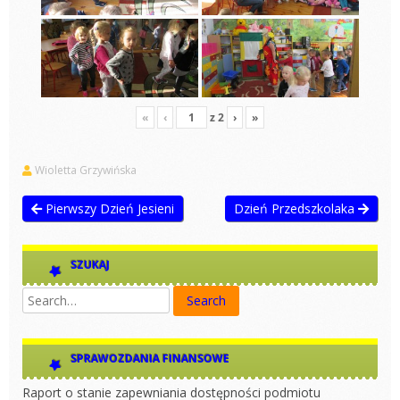
«
‹
z
2
›
»
Wioletta Grzywińska
Pierwszy Dzień Jesieni
Dzień Przedszkolaka
SZUKAJ
SPRAWOZDANIA FINANSOWE
Raport o stanie zapewniania dostępności podmiotu