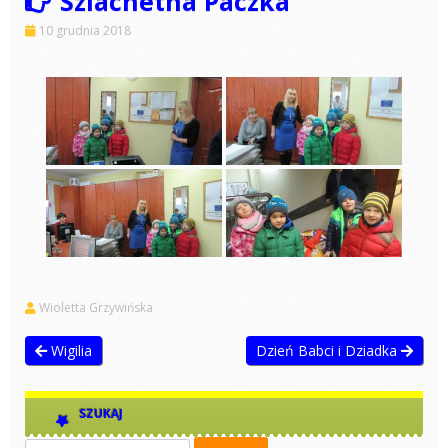
Szlachetna Paczka
10 grudnia 2018
Wioletta Grzywińska
Wigilia
Dzień Babci i Dziadka
SZUKAJ