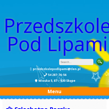
Przedszkol
Pod Lipami
przedszkolepodlipami@tlen.pl
54 287-76-56
Wioska 5, 87 – 630 Skępe
Menu