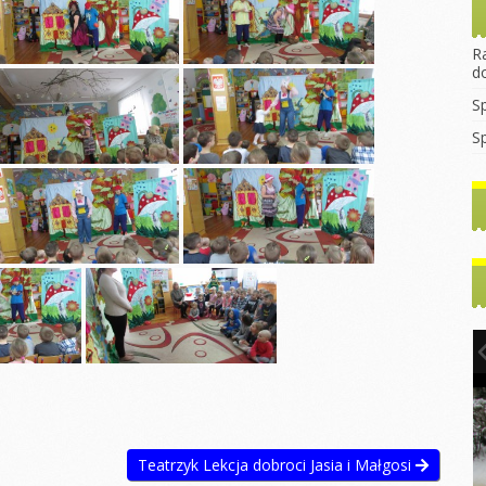
rekrutacyjny
asztana
Wprowadzanie litery
Dzień Dyni
2023/2024
egulamin Funduszu
„B”
ocjalnego
Dzień jeża
R
Godziny
Mikołajki
d
konsultacyjne z
rzedszkolaka
Dzień kasztana
nauczycielami
Pierwszy dzień
S
jesieni
rzedszkolaka
Zabawy
WNIOSEK 2022/2023
sensoryczne
S
Dzień kropki
ia
Do Rodziców
tyczne
Dzień chłopaka
Pierwszy dzień
Artykuły i Porady
jesieni
y dzień
Dzień przedszkolaka
Rada Rodziców
Dzień chłopaka
Dzień kropki
tyczne
Podstawa
ny
Dzień postaci z
Walentynki Misie
Programowa
bajek
e dla
Dzień Babci i
Dokumenty do
h
Literka „E”
Dziadka
Pobrania
hłopaka
Ćwiczenia
Warsztaty Dzień
gimnastyczne
Babci i Dziadka
2024/2025
Konstytucji 3
Jasełka
Zabawy z liśćmi
2024/2025
inowy
Mikołajki
Teatrzyk Lekcja dobroci Jasia i Małgosi
Wycieczka
y Dzień
Dzień kredki