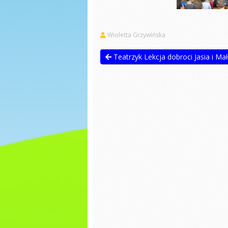
Praca plastyczna
Dzień P
Bajek
Pisanki
Wioletta Grzywińska
Wiatrak
matema
Dzień świadomości
autyzmu
Teatrzyk Lekcja dobroci Jasia i Ma
Ćwiczen
gimnas
Pierwszy Dzień
Wiosny
Dzień c
Matematyka
Dzień k
Praca plastyczna
Zabawy
Lepienie literek z
masy sensorycznej
Dzień ś
autyzm
Walentynki
Pierwsz
Wiosny
Dzień pizzy
Dzień k
Zabawy na śniegu
Dzień d
Bal karnawałowy
Z ekolog
Pieczenie