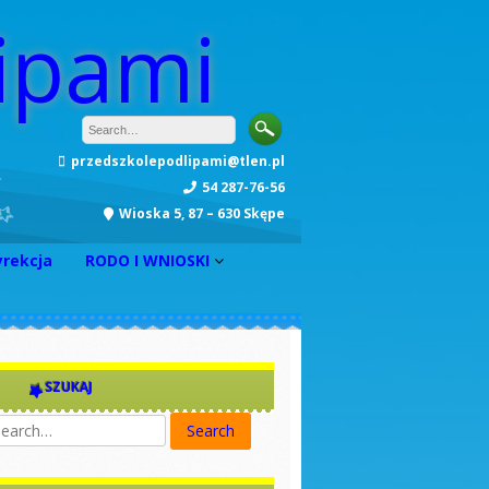
ipami
przedszkolepodlipami@tlen.pl
54 287-76-56
Wioska 5, 87 – 630 Skępe
yrekcja
RODO I WNIOSKI
INFORMACJA
Zarządzenie nr 1
Zarządzenie nr 2
SZUKAJ
Zarządzenie nr 3