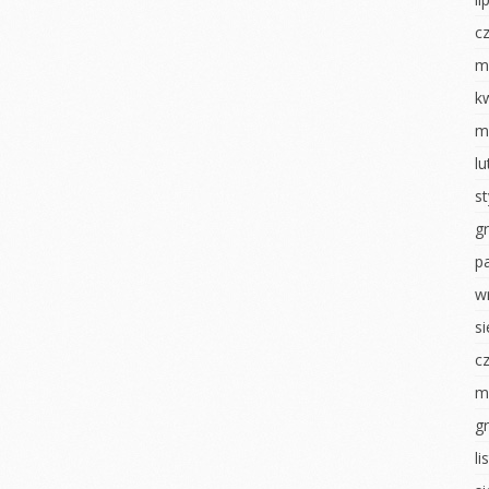
Dzień chłopaka
nki
Jesienny obraz
c
Pierwszy dzień
izzy
Dzień chłopaka
jesieni
m
sztaty –
Zabawy z darami
Poznajemy się
k
jesieni
m
Dni otwarte
nawałowy
Powitanie Jesieni
l
RYTMIKA
iamy ptaki
Dzień przedszkolaka
s
Dzień Dziecka
na konkurs
Pajęczyna przyjaźni
g
Dzień flagi
Nasze zasady
p
ierwsze
Dzień tańca
Rytmika
w
Dzień Ziemi
s
ciastoliną
Dzień Dziecka
Dzień sportu
c
 U
ŚWIĘTO
NEK
KONSTYTUCJI 3 MAJA
MALOWANIE NA
m
MLEKU
i
Dzień Tańca
g
Dzień zdrowia misie
luszowego
Dzień sportu
l
Światowy Dzień