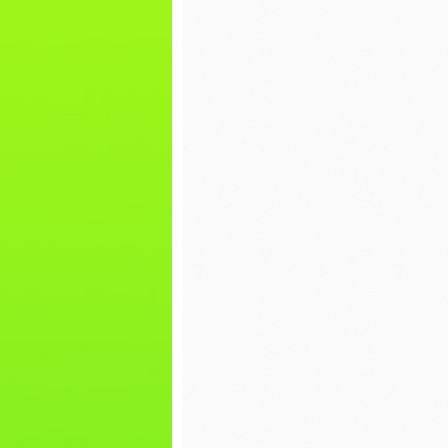
pierniczków
Walenty
WIGILIA- WIEWIÓRKI
Dzień p
Mikołajki
EKO war
torby
Dzień misia
Bal kar
Nasz pierwszy
zimowy spacer
Dokarm
Dzień Piżamy
Plakat 
WOŚP
Spotkanie z Paniami
z Poradni
Psychologiczno-
Nasze p
Pedagogicznej w
grafiti
Lipnie
Zabawa 
Spotkanie z Panem
Jerzym Kowalskim z
WIGILIA
Biblioteki w Skępem
BIEDRO
DZIEŃ CHŁOPAKA
Mikołajk
Pierwszy dzień
Dzień P
jesieni
Misia