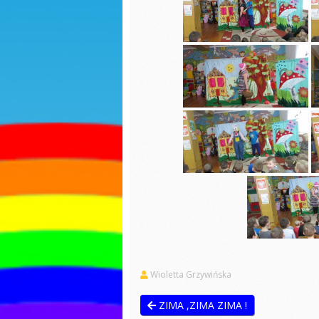
Sadzonki
Dzień k
R
Dzień kobiet
S
Jasełka
Dokarmianie
Dzień p
ptaków
Dzień p
Nauka pełnej
godziny
Ćwiczen
gimnas
Świąteczne zdjęcia
Pierwsz
Jasełka
jesieni
Praca z balonami
Matema
kaszta
Sadzonki
Przejści
Walentynki
pieszyc
Zajęcia otwarte
Dzień c
Niespodzianka
Święto 
maja
Wioletta Grzywińska
Jestem dobry-
zajęcia wychowujące
Seans k
ZIMA ,ZIMA ZIMA !
Własnoręczne
Pierwsz