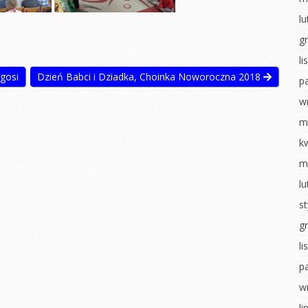
ostaci z
Układ słoneczny
l
Walentynki
g
WALENTYNKI
Dzień pizzy
l
tyczny
Sensoryczne zabawy
Teatrzyk
kukiełkowy
łgosi
Dzień Babci i Dziadka, Choinka Noworoczna 2018
p
ia
Dzień pizzy
tyczne
Bal karnawałowy
w
Zabawy na śniegu
hłopaka
Pieczenie
m
Bal karnawałowy
pierniczków
ropki
k
Wielkanocne
Wigilia- Misie
m
 badawcze
szaleństwo
Mikołajki
l
wiadomości
Matematyka u
u
Jeżyków
Dzień Pluszowego
s
Misia
y Dzień
Wigilia u Jeżyków
g
Idzie jesień… z
Mikołajki
deszczem
l
obiet
p
Dzień pluszowego
Malowanie na mleku
inozaura
misia
w
Ścieżka sensoryczna
ią na ty
Dzień piżamy
li