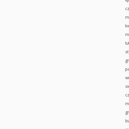
Dzień chłopaka
nki
Jesienny obraz
c
Pierwszy dzień
izzy
Dzień chłopaka
jesieni
m
sztaty –
Zabawy z darami
Poznajemy się
k
jesieni
m
Dni otwarte
nawałowy
Powitanie Jesieni
l
RYTMIKA
iamy ptaki
Dzień przedszkolaka
s
Dzień Dziecka
na konkurs
Pajęczyna przyjaźni
g
Dzień flagi
Nasze zasady
p
ierwsze
Dzień tańca
Rytmika
w
Dzień Ziemi
s
ciastoliną
Dzień Dziecka
Dzień sportu
c
 U
ŚWIĘTO
NEK
KONSTYTUCJI 3 MAJA
MALOWANIE NA
m
MLEKU
i
Dzień Tańca
g
Dzień zdrowia misie
luszowego
Dzień sportu
l
Światowy Dzień