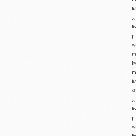
ostaci z
Układ słoneczny
l
Walentynki
g
WALENTYNKI
Dzień pizzy
l
tyczny
Sensoryczne zabawy
Teatrzyk
kukiełkowy
p
ia
Dzień pizzy
tyczne
Bal karnawałowy
w
Zabawy na śniegu
hłopaka
Pieczenie
m
Bal karnawałowy
pierniczków
ropki
k
Wielkanocne
Wigilia- Misie
m
 badawcze
szaleństwo
Mikołajki
l
wiadomości
Matematyka u
u
Jeżyków
Dzień Pluszowego
s
Misia
y Dzień
Wigilia u Jeżyków
g
Idzie jesień… z
Mikołajki
deszczem
l
obiet
p
Dzień pluszowego
Malowanie na mleku
inozaura
misia
w
Ścieżka sensoryczna
ią na ty
Dzień piżamy
li