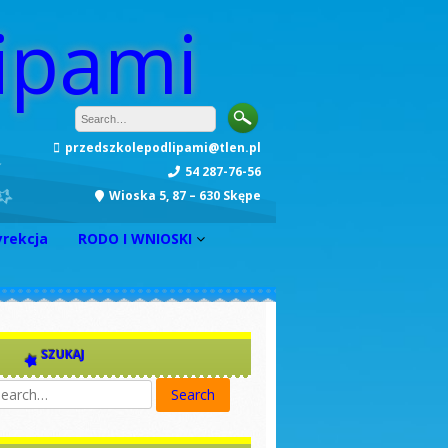
ipami
przedszkolepodlipami@tlen.pl
54 287-76-56
Wioska 5, 87 – 630 Skępe
yrekcja
RODO I WNIOSKI
INFORMACJA
Zarządzenie nr 1
Zarządzenie nr 2
SZUKAJ
Zarządzenie nr 3