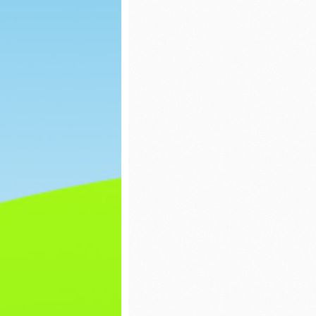
Praca plastyczna
Dzień P
Bajek
Pisanki
Wiatrak
matema
Dzień świadomości
autyzmu
Ćwiczen
gimnas
Pierwszy Dzień
Wiosny
Dzień c
Matematyka
Dzień k
Praca plastyczna
Zabawy
Lepienie literek z
masy sensorycznej
Dzień ś
autyzm
Walentynki
Pierwsz
Wiosny
Dzień pizzy
Dzień k
Zabawy na śniegu
Dzień d
Bal karnawałowy
Z ekolog
Pieczenie