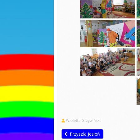
Sadzonki
Dzień k
R
Dzień kobiet
S
Jasełka
Dokarmianie
Dzień p
ptaków
Dzień p
Nauka pełnej
godziny
Ćwiczen
gimnas
Świąteczne zdjęcia
Pierwsz
Jasełka
jesieni
Praca z balonami
Matema
kaszta
Sadzonki
Przejści
Walentynki
pieszyc
Zajęcia otwarte
Dzień c
Niespodzianka
Święto 
maja
Wioletta Grzywińska
Jestem dobry-
zajęcia wychowujące
Seans k
Przyszła Jesień
Własnoręczne
Pierwsz