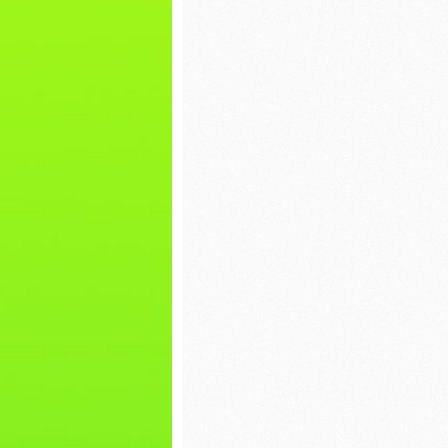
pierniczków
Walenty
WIGILIA- WIEWIÓRKI
Dzień p
Mikołajki
EKO war
torby
Dzień misia
Bal kar
Nasz pierwszy
zimowy spacer
Dokarm
Dzień Piżamy
Plakat 
WOŚP
Spotkanie z Paniami
z Poradni
Psychologiczno-
Nasze p
Pedagogicznej w
grafiti
Lipnie
Zabawa 
Spotkanie z Panem
Jerzym Kowalskim z
WIGILIA
Biblioteki w Skępem
BIEDRO
DZIEŃ CHŁOPAKA
Mikołajk
Pierwszy dzień
Dzień P
jesieni
Misia