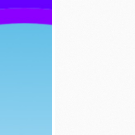
ozdoby choinkowe
Wiosny
Jasełka 2023
Dzień K
Biedron
Zabawy na śniegu
Walenty
Biedron
Mikołajki
Karmnik
Uciekające wirusy
Jasełka
Paka dla zwierzaka
Piernicz
Dzień chłopaka
Mikołajk
Jesienny spacer
Dzień G
Powitanie Jesieni
Dzień P
Dzień kropki
Misia
Spotkanie z Panią ze
Dzień b
Stacji Sanitarno-
Epidemiologicznej w
Lipnie na temat
Dzień k
kleszczy
Teatrzy
Dzień Ziemi
kapture