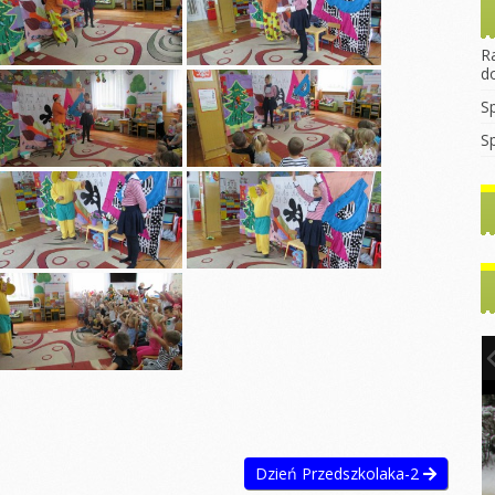
rekrutacyjny
asztana
Wprowadzanie litery
Dzień Dyni
2023/2024
egulamin Funduszu
„B”
ocjalnego
Dzień jeża
R
Godziny
Mikołajki
d
konsultacyjne z
rzedszkolaka
Dzień kasztana
nauczycielami
Pierwszy dzień
S
jesieni
rzedszkolaka
Zabawy
WNIOSEK 2022/2023
sensoryczne
S
Dzień kropki
ia
Do Rodziców
tyczne
Dzień chłopaka
Pierwszy dzień
Artykuły i Porady
jesieni
y dzień
Dzień przedszkolaka
Rada Rodziców
Dzień chłopaka
Dzień kropki
tyczne
Podstawa
ny
Dzień postaci z
Walentynki Misie
Programowa
bajek
e dla
Dzień Babci i
Dokumenty do
h
Literka „E”
Dziadka
Pobrania
hłopaka
Ćwiczenia
Warsztaty Dzień
gimnastyczne
Babci i Dziadka
2024/2025
Konstytucji 3
Jasełka
Zabawy z liśćmi
2024/2025
inowy
Mikołajki
Dzień Przedszkolaka-2
Wycieczka
y Dzień
Dzień kredki