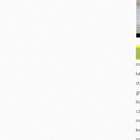
Dzień Ziemi
Dzień drzewa
obiet u
ek
Sadzonki
Dzień Misia
nki
Eksperymenty
Powitanie Jesieni
ki
Dzień Kobiet
Dzień chłopaka
 dla ptaków
Walentynki Jeżyki
Dzień Przedszkolaka
 2023
Dokarmianie
Jasełka 2023
m
ki
ptaków
Pieczenie babeczek
l
i
Jasełka 2023
Dzień świadomości
s
órnika
Dzień świadomości
autyzmu
autyzmu
g
luszowego
Fasola w różnych
l
Wiosenne sadzenie
odsłonach
c
uraka
Eksperymenty
Pierwszy Dzień
Wiosny
m
redki
Pierwszy dzień
wiosny
Dzień Kobiet
k
k „Czerwony
k”
DZIEŃ KOBIET
Praca plastyczna
m