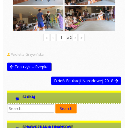
«
‹
z
2
›
»
Wioletta Grzywińska
Teatrzyk – Rzepka
Dzień Edukacji Narodowej 2018
SZUKAJ
SPRAWOZDANIA FINANSOWE