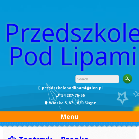
Przedszkol
Pod Lipami
przedszkolepodlipami@tlen.pl
54 287-76-56
Wioska 5, 87 – 630 Skępe
Menu