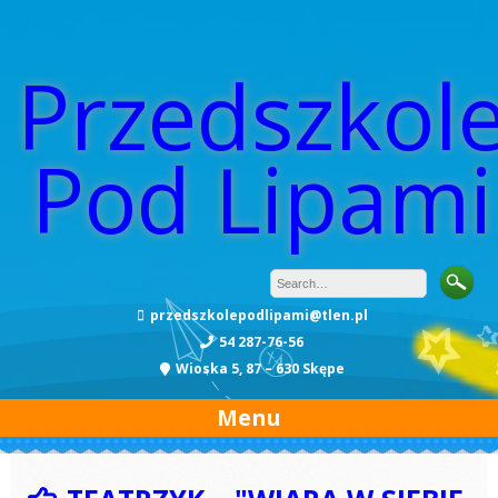
Przedszkol
Pod Lipami
przedszkolepodlipami@tlen.pl
54 287-76-56
Wioska 5, 87 – 630 Skępe
Menu