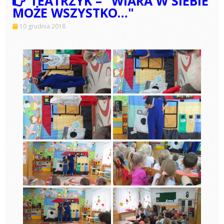
TEATRZYK – "WIARA W SIEBIE
MOŻE WSZYSTKO…"
10 grudnia 2018