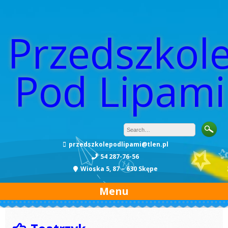
Przedszkol
Pod Lipami
przedszkolepodlipami@tlen.pl
54 287-76-56
Wioska 5, 87 – 630 Skępe
Menu