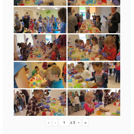
«
‹
z
3
›
»