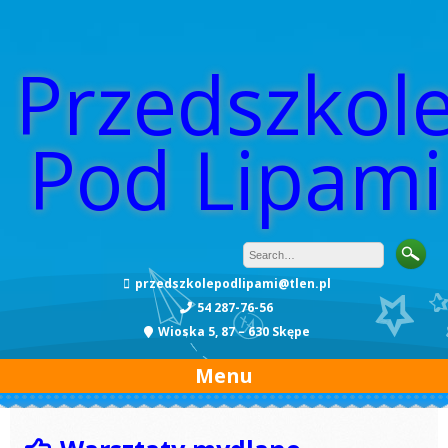
Przedszkol
Pod Lipami
przedszkolepodlipami@tlen.pl
54 287-76-56
Wioska 5, 87 – 630 Skępe
Menu