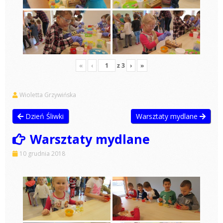
«
‹
z
3
›
»
Wioletta Grzywińska
Dzień Śliwki
Warsztaty mydlane
Warsztaty mydlane
10 grudnia 2018