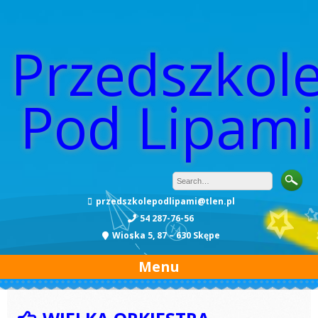
Przedszkol
Pod Lipami
przedszkolepodlipami@tlen.pl
54 287-76-56
Wioska 5, 87 – 630 Skępe
Menu