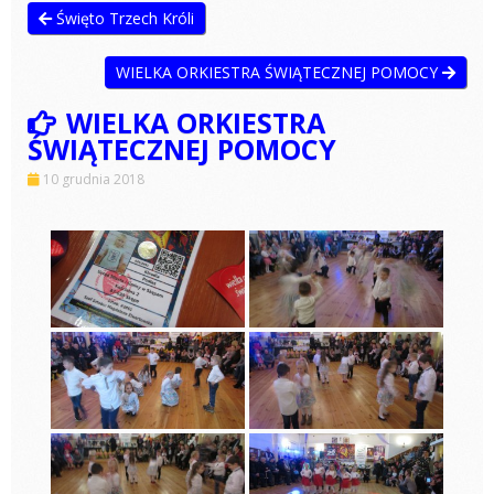
Święto Trzech Króli
WIELKA ORKIESTRA ŚWIĄTECZNEJ POMOCY
WIELKA ORKIESTRA
ŚWIĄTECZNEJ POMOCY
10 grudnia 2018