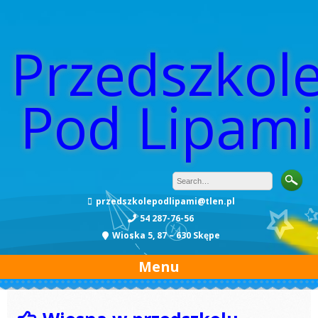
Przedszkol
Pod Lipami
przedszkolepodlipami@tlen.pl
54 287-76-56
Wioska 5, 87 – 630 Skępe
Menu