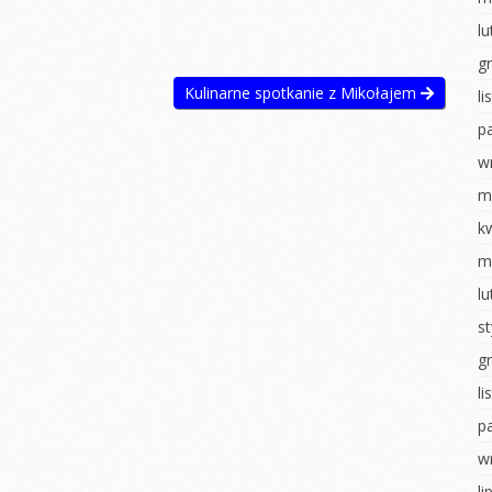
ostaci z
Układ słoneczny
l
Walentynki
g
WALENTYNKI
Dzień pizzy
Kulinarne spotkanie z Mikołajem
l
tyczny
Sensoryczne zabawy
Teatrzyk
kukiełkowy
p
ia
Dzień pizzy
tyczne
Bal karnawałowy
w
Zabawy na śniegu
hłopaka
Pieczenie
m
Bal karnawałowy
pierniczków
ropki
k
Wielkanocne
Wigilia- Misie
m
 badawcze
szaleństwo
Mikołajki
l
wiadomości
Matematyka u
u
Jeżyków
Dzień Pluszowego
s
Misia
y Dzień
Wigilia u Jeżyków
g
Idzie jesień… z
Mikołajki
deszczem
l
obiet
p
Dzień pluszowego
Malowanie na mleku
inozaura
misia
w
Ścieżka sensoryczna
ią na ty
Dzień piżamy
li