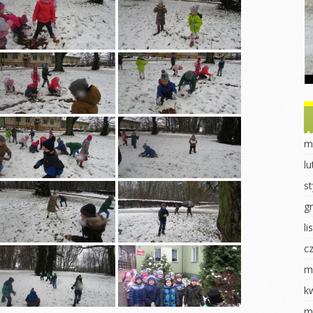
Dzień Ziemi
Dzień drzewa
obiet u
ek
Sadzonki
Dzień Misia
nki
Eksperymenty
Powitanie Jesieni
ki
Dzień Kobiet
Dzień chłopaka
 dla ptaków
Walentynki Jeżyki
Dzień Przedszkolaka
 2023
Dokarmianie
Jasełka 2023
m
ki
ptaków
Pieczenie babeczek
l
i
Jasełka 2023
Dzień świadomości
s
órnika
Dzień świadomości
autyzmu
autyzmu
g
luszowego
Fasola w różnych
l
Wiosenne sadzenie
odsłonach
c
uraka
Eksperymenty
Pierwszy Dzień
Wiosny
m
redki
Pierwszy dzień
wiosny
Dzień Kobiet
k
k „Czerwony
k”
DZIEŃ KOBIET
Praca plastyczna
m