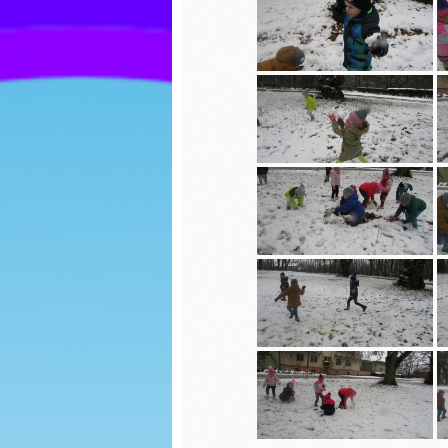
ozdoby choinkowe
Wiosny
Jasełka 2023
Dzień K
Biedron
Zabawy na śniegu
Walenty
Biedron
Mikołajki
Karmnik
Uciekające wirusy
Jasełka
Paka dla zwierzaka
Piernicz
Dzień chłopaka
Mikołajk
Jesienny spacer
Dzień G
Powitanie Jesieni
Dzień P
Dzień kropki
Misia
Spotkanie z Panią ze
Dzień b
Stacji Sanitarno-
Epidemiologicznej w
Lipnie na temat
Dzień k
kleszczy
Teatrzy
Dzień Ziemi
kapture