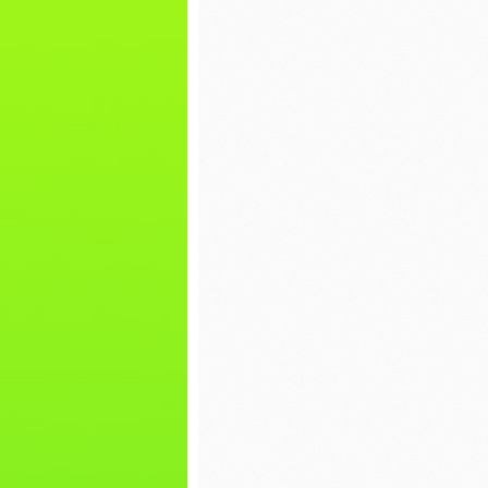
pierniczków
Walenty
WIGILIA- WIEWIÓRKI
Dzień p
Mikołajki
EKO war
torby
Dzień misia
Bal kar
Nasz pierwszy
zimowy spacer
Dokarm
Dzień Piżamy
Plakat 
WOŚP
Spotkanie z Paniami
z Poradni
Psychologiczno-
Nasze p
Pedagogicznej w
grafiti
Lipnie
Zabawa 
Spotkanie z Panem
Jerzym Kowalskim z
WIGILIA
Biblioteki w Skępem
BIEDRO
DZIEŃ CHŁOPAKA
Mikołajk
Pierwszy dzień
Dzień P
jesieni
Misia