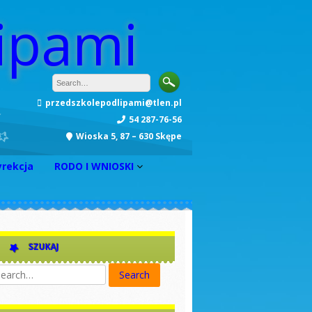
ipami
przedszkolepodlipami@tlen.pl
54 287-76-56
Wioska 5, 87 – 630 Skępe
yrekcja
RODO I WNIOSKI
INFORMACJA
Zarządzenie nr 1
Zarządzenie nr 2
SZUKAJ
Zarządzenie nr 3