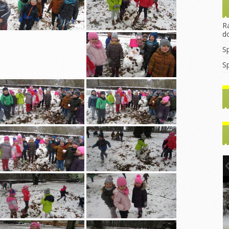
rekrutacyjny
asztana
Wprowadzanie litery
Dzień Dyni
2023/2024
egulamin Funduszu
„B”
ocjalnego
Dzień jeża
R
Godziny
Mikołajki
d
konsultacyjne z
rzedszkolaka
Dzień kasztana
nauczycielami
Pierwszy dzień
S
jesieni
rzedszkolaka
Zabawy
WNIOSEK 2022/2023
sensoryczne
S
Dzień kropki
ia
Do Rodziców
tyczne
Dzień chłopaka
Pierwszy dzień
Artykuły i Porady
jesieni
y dzień
Dzień przedszkolaka
Rada Rodziców
Dzień chłopaka
Dzień kropki
tyczne
Podstawa
ny
Dzień postaci z
Walentynki Misie
Programowa
bajek
e dla
Dzień Babci i
Dokumenty do
h
Literka „E”
Dziadka
Pobrania
hłopaka
Ćwiczenia
Warsztaty Dzień
gimnastyczne
Babci i Dziadka
2024/2025
Konstytucji 3
Jasełka
Zabawy z liśćmi
2024/2025
inowy
Mikołajki
Wycieczka
y Dzień
Dzień kredki