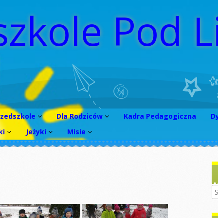
szkole Pod L
rzedszkole
Dla Rodziców
Kadra Pedagogiczna
D
ki
Jeżyki
Misie
rótko o
WNIOSEK 2026/2027
rzedszkolu
obiet
Sadzenie fasoli i
Dzień kobiet
Wniosek
dyni
oncepcja Pracy
rekrutacyjny
inozaura
rzedszkola
2025/2026
Jasełka
Dzień kobiet
ymenty
TATUT
Wniosek
Dzień pluszowego
Tłusty czwartek
rekrutacyjny
misia
2024/2025
iedzy o
TANDARDY
STANDARDY
nach
CHRONY
Gimnastyka
Jesienny spacer
MAŁOLETNICH
AŁOLETNICH
Wniosek