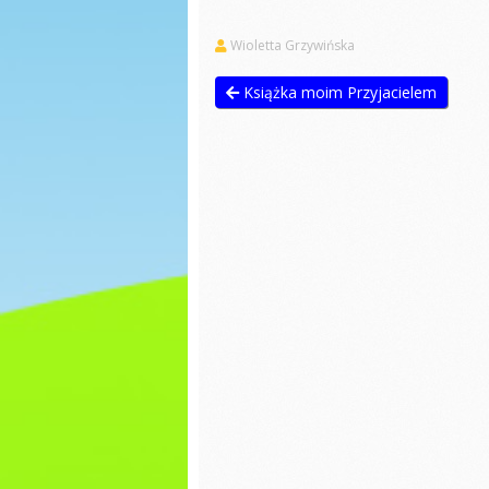
Praca plastyczna
Dzień P
Wioletta Grzywińska
Bajek
Pisanki
Wiatrak
Książka moim Przyjacielem
matema
Dzień świadomości
autyzmu
Ćwiczen
gimnas
Pierwszy Dzień
Wiosny
Dzień c
Matematyka
Dzień k
Praca plastyczna
Zabawy
Lepienie literek z
masy sensorycznej
Dzień ś
autyzm
Walentynki
Pierwsz
Wiosny
Dzień pizzy
Dzień k
Zabawy na śniegu
Dzień d
Bal karnawałowy
Z ekolog
Pieczenie