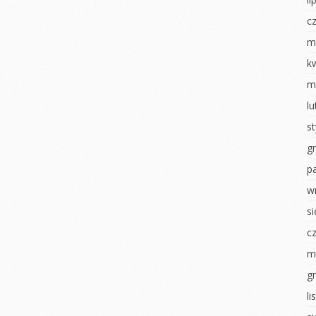
Dzień chłopaka
nki
Jesienny obraz
c
Pierwszy dzień
izzy
Dzień chłopaka
jesieni
m
sztaty –
Zabawy z darami
Poznajemy się
k
jesieni
m
Dni otwarte
nawałowy
Powitanie Jesieni
l
RYTMIKA
iamy ptaki
Dzień przedszkolaka
s
Dzień Dziecka
na konkurs
Pajęczyna przyjaźni
g
Dzień flagi
Nasze zasady
p
ierwsze
Dzień tańca
Rytmika
w
Dzień Ziemi
s
ciastoliną
Dzień Dziecka
Dzień sportu
c
 U
ŚWIĘTO
NEK
KONSTYTUCJI 3 MAJA
MALOWANIE NA
m
MLEKU
i
Dzień Tańca
g
Dzień zdrowia misie
luszowego
Dzień sportu
l
Światowy Dzień